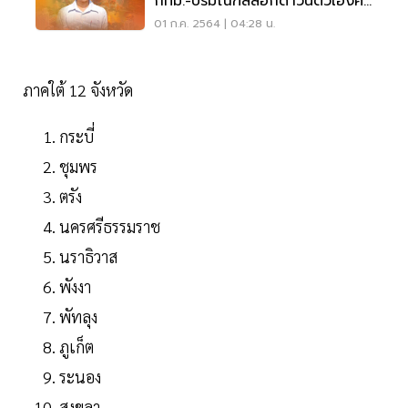
กทม.-ปริมณฑลล็อกดาวน์ตัวเองคือ
ทางรอด
01 ก.ค. 2564 | 04:28 น.
ภาคใต้ 12 จังหวัด
กระบี่
ชุมพร
ตรัง
นครศรีธรรมราช
นราธิวาส
พังงา
พัทลุง
ภูเก็ต
ระนอง
สงขลา