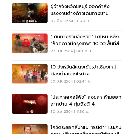
ผู้ว่าฯจังหวัดชลบุรี ออกคำสั่ง
แรงงานต่างด้าวเดินทางข้าม
จังหวัดต้องกักตัว
02 มิ.ย. 2564 | 11:40 น.
"เดินทางข้ามจังหวัด" ได้ไหม หลัง
"ล็อกดาวน์กรุงเทพ" 10 จว.พื้นที่สี
แดงเข้ม
27 มิ.ย. 2564 | 06:00 น.
10 จังหวัดสีแดงเข้มเข้าเชียงใหม่
ต้องทำอย่างไรบ้าง
30 มิ.ย. 2564 | 02:44 น.
"ประกาศเคอร์ฟิว" สงขลา ห้ามออก
จากบ้าน 4 ทุ่มถึงตี 4
30 มิ.ย. 2564 | 11:30 น.
โควิดระลอกสี่มาแน่ "อ.นิด้า" แนะคน