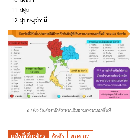
สตูล
สุราษฎร์ธานี
63 จังหวัด.ต้อง"กักตัว"หากเดินทางมาจากนอกพื้นที่
แท็กที่เกี่ยวข้อง
กักตัว
ศบค.มท