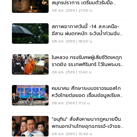
สมุทรปราการ เตรียมตัวรับมือ
'ไฟฟ้าดับ' หลายจุด
08 ส.ค. 2569 | 21:00 น.
สภาพอากาศวันนี้ -14 ส.ค.เหนือ-
อีสาน ฝนตกหนัก ระวังน้ำท่วมฉับ
พลัน น้ำป่าไหลหลาก
08 ส.ค. 2569 | 18:00 น.
ในหลวง ทรงรับศพผู้เสียชีวิตเหตุก
ราดยิง รร.เทพศิรินทร์ ไว้ในพระบรม
ราชานุเคราะห์
08 ส.ค. 2569 | 13:40 น.
คมนาคม ศึกษาระบบจราจรมอสโก
หวังไทยต่อยอด เชื่อมข้อมูลเรียล
ไทม์ แก้รถติด
08 ส.ค. 2569 | 11:12 น.
"อนุทิน" สั่งสังคายนากฎหมายปืน
พกนอกบ้านโทษอุกฉกรรจ์-เจ้าของ
โดนหนัก
08 ส.ค. 2569 | 10:40 น.