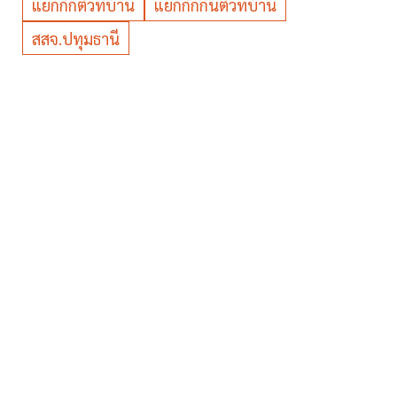
แยกกักตัวที่บ้าน
แยกกักกันตัวที่บ้าน
สสจ.ปทุมธานี