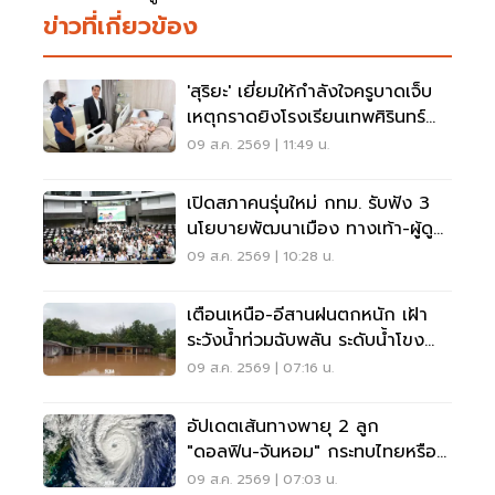
ข่าวที่เกี่ยวข้อง
'สุริยะ' เยี่ยมให้กำลังใจครูบาดเจ็บ
เหตุกราดยิงโรงเรียนเทพศิรินทร์
นนทบุรี
09 ส.ค. 2569 | 11:49 น.
เปิดสภาคนรุ่นใหม่ กทม. รับฟัง 3
นโยบายพัฒนาเมือง ทางเท้า-ผู้ดู
แลออทิสติก-จักรยาน
09 ส.ค. 2569 | 10:28 น.
เตือนเหนือ-อีสานฝนตกหนัก เฝ้า
ระวังน้ำท่วมฉับพลัน ระดับน้ำโขง
เพิ่มสูง
09 ส.ค. 2569 | 07:16 น.
อัปเดตเส้นทางพายุ 2 ลูก
"ดอลฟิน-จันหอม" กระทบไทยหรือ
ไม่ เช็กเลย
09 ส.ค. 2569 | 07:03 น.