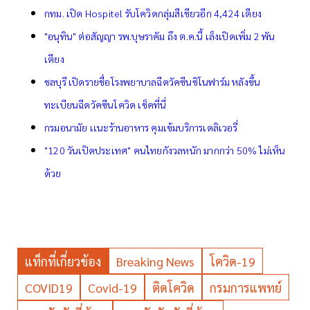
กทม. เปิด Hospitel รับโควิดกลุ่มสีเขียวอีก 4,424 เตียง
"อนุทิน" ต่อสัญญา รพ.บุษราคัม ถึง ต.ค.นี้ เล็งเปิดเพิ่ม 2 พัน
เตียง
ชลบุรี เปิดรายชื่อโรงพยาบาลฉีดวัคซีนซิโนฟาร์ม หลังขึ้น
ทะเบียนฉีดวัคซีนโควิด เช็คที่นี่
กรมอนามัย เเนะร้านอาหาร คุมเข้มบริการเดลิเวอรี่
"120 วันเปิดประเทศ" คนไทยกังวลหนัก มากกว่า 50% ไม่เห็น
ด้วย
แท็กที่เกี่ยวข้อง
Breaking News
โควิด-19
COVID19
Covid-19
ติดโควิด
กรมการแพทย์