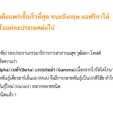
ดียแพร่เชื้อเร็วที่สุด ชนะอังกฤษ แอฟริกาใต้
ักในแต่ละประเทศต่อไป
ิมชัย) รองประธานกรรมาธิการการสาธารณสุข วุฒิสภา โพสต์
ข้อความว่า
lpha
)
เบต้า
(
Beta
) และ
แกมม่า
(
Gamma
)เนื่องจากไวรัสโคโรน
พันธุ์เดี่ยวอาร์เอ็นเอ (RNA) จึงมีการกลายพันธุ์เป็นปกติวิสัย ทำใ
ันธุ์ใหม่ (Variant) หลากหลายชนิด
ชนิดแล้ว ?