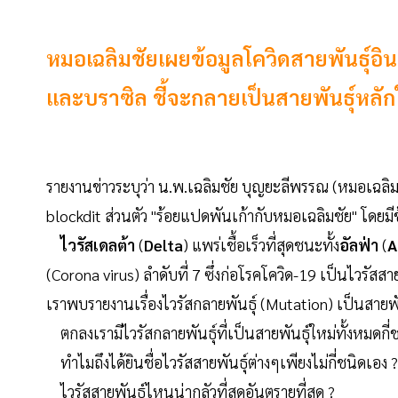
หมอเฉลิมชัยเผยข้อมูลโควิดสายพันธุ์อินเ
และบราซิล ชี้จะกลายเป็นสายพันธุ์หล
รายงานข่าวระบุว่า น.พ.เฉลิมชัย บุญยะลีพรรณ (หมอเฉล
blockdit ส่วนตัว "ร้อยแปดพันเก้ากับหมอเฉลิมชัย" โดยมี
ไวรัสเดลต้า
(
Delta
) แพร่เชื้อเร็วที่สุดชนะทั้ง
อัลฟ่า
(
A
(Corona virus) ลำดับที่ 7 ซึ่งก่อโรคโควิด-19 เป็นไวรัสสาย
เราพบรายงานเรื่องไวรัสกลายพันธุ์ (Mutation) เป็นสายพ
ตกลงเรามีไวรัสกลายพันธุ์ที่เป็นสายพันธุ์ใหม่ทั้งหมดกี่
ทำไมถึงได้ยินชื่อไวรัสสายพันธุ์ต่างๆเพียงไม่กี่ชนิดเอง ?
ไวรัสสายพันธุ์ไหนน่ากลัวที่สุดอันตรายที่สุด ?