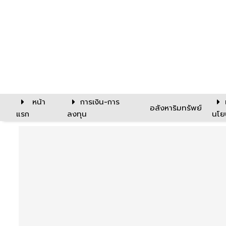
หน้า
การเงิน-การ
อสังหาริมทรัพย์
แรก
ลงทุน
นโย