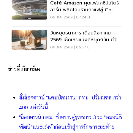
Café Amazon ผุดแฟลกชิปสโตร์
อารีย์ พลิกโฉมร้านกาแฟสู่ Co-
Working Space ครบวงจร
06 ส.ค. 2569 | 07:24 น.
วันหยุดธนาคาร เดือนสิงหาคม
2569 เช็กเลยแบงก์หยุดกี่วัน มีวัน
หยุดยาวไหม
06 ส.ค. 2569 | 06:57 น.
ข่าวที่เกี่ยวข้อง
สั่งล็อกดาวน์ "แคมป์คนงาน" กทม.-ปริมณฑล กว่า
400 แห่งวันนี้
"ล็อกดาวน์ กทม."ชั่วคราวคู่ยุทธการ 3 ระ "หมอนิธิ
พัฒน์"แนะเร่งทำก่อนเข้าสู่การรักษาระยะท้าย