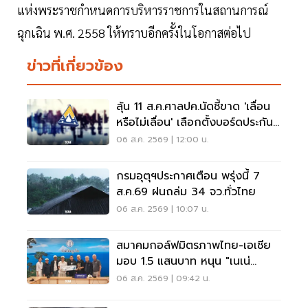
แห่งพระราชกำหนดการบริหารราชการในสถานการณ์
ฉุกเฉิน พ.ศ. 2558 ให้ทราบอีกครั้งในโอกาสต่อไป
ข่าวที่เกี่ยวข้อง
ลุ้น 11 ส.ค.ศาลปค.นัดชี้ขาด 'เลื่อน
หรือไม่เลื่อน' เลือกตั้งบอร์ดประกัน
สังคม
06 ส.ค. 2569 | 12:00 น.
กรมอุตุฯประกาศเตือน พรุ่งนี้ 7
ส.ค.69 ฝนถล่ม 34 จว.ทั่วไทย
06 ส.ค. 2569 | 10:07 น.
สมาคมกอล์ฟมิตรภาพไทย-เอเชีย
มอบ 1.5 แสนบาท หนุน "เนเน่
รอยัล" ลุยเวทีที่สหรัฐ
06 ส.ค. 2569 | 09:42 น.