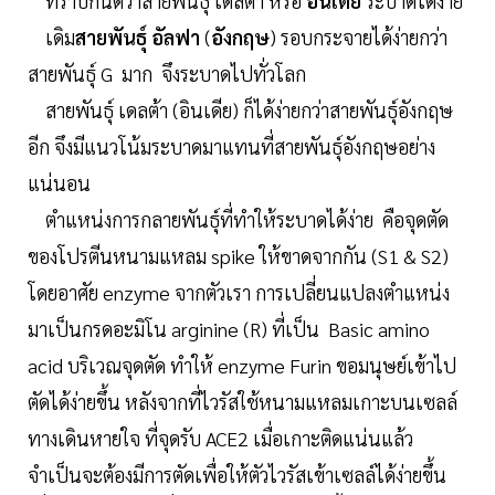
ทราบกันดีว่าสายพันธุ์ เดลต้า หรือ
อินเดีย
ระบาดได้ง่าย
เดิม
สายพันธุ์ อัลฟา
(
อังกฤษ
) รอบกระจายได้ง่ายกว่า
สายพันธุ์ G มาก จึงระบาดไปทั่วโลก
สายพันธุ์ เดลต้า (อินเดีย) ก็ได้ง่ายกว่าสายพันธุ์อังกฤษ
อีก จึงมีแนวโน้มระบาดมาแทนที่สายพันธุ์อังกฤษอย่าง
แน่นอน
ตำแหน่งการกลายพันธุ์ที่ทำให้ระบาดได้ง่าย คือจุดตัด
ของโปรตีนหนามแหลม spike ให้ขาดจากกัน (S1 & S2)
โดยอาศัย enzyme จากตัวเรา การเปลี่ยนแปลงตำแหน่ง
มาเป็นกรดอะมิโน arginine (R) ที่เป็น Basic amino
acid บริเวณจุดตัด ทำให้ enzyme Furin ขอมนุษย์เข้าไป
ตัดได้ง่ายขึ้น หลังจากที่ไวรัสใช้หนามแหลมเกาะบนเซลล์
ทางเดินหายใจ ที่จุดรับ ACE2 เมื่อเกาะติดแน่นแล้ว
จำเป็นจะต้องมีการตัดเพื่อให้ตัวไวรัสเข้าเซลล์ได้ง่ายขึ้น