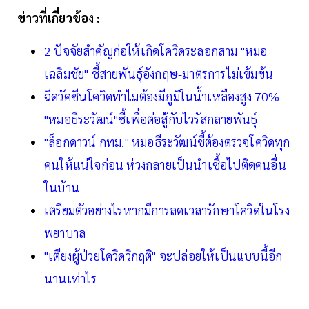
ข่าวที่เกี่ยวข้อง :
2 ปัจจัยสำคัญก่อให้เกิดโควิดระลอกสาม "หมอ
เฉลิมชัย" ชี้สายพันธุ์อังกฤษ-มาตรการไม่เข้มข้น
ฉีดวัคซีนโควิดทำไมต้องมีภูมิในน้ำเหลืองสูง 70%
"หมอธีระวัฒน์"ชี้เพื่อต่อสู้กับไวรัสกลายพันธุ์
"ล็อกดาวน์ กทม." หมอธีระวัฒน์ชี้ต้องตรวจโควิดทุก
คนให้แน่ใจก่อน ห่วงกลายเป็นนำเชื้อไปติดคนอื่น
ในบ้าน
เตรียมตัวอย่างไรหากมีการลดเวลารักษาโควิดในโรง
พยาบาล
"เตียงผู้ป่วยโควิดวิกฤติ" จะปล่อยให้เป็นแบบนี้อีก
นานเท่าไร