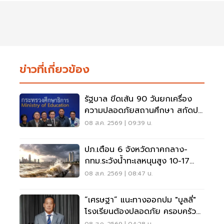
ข่าวที่เกี่ยวข้อง
รัฐบาล ขีดเส้น 90 วันยกเครื่อง
ความปลอดภัยสถานศึกษา สกัดปม
บูลลี่
08 ส.ค. 2569 | 09:39 น.
ปภ.เตือน 6 จังหวัดภาคกลาง-
กทม.ระวังน้ำทะเลหนุนสูง 10-17
ส.ค.69
08 ส.ค. 2569 | 08:47 น.
“เศรษฐา” แนะทางออกปม "บูลลี่"
โรงเรียนต้องปลอดภัย ครอบครัว
ต้องรับฟัง