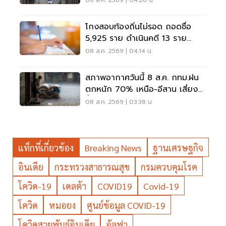
08 ส.ค. 2569 | 04:28 น.
โกงสอบท้องถิ่นไม่รอด ถอดชื่อ
5,925 ราย ดำเนินคดี 13 ราย
ปปง.ไล่เส้นการเงิน
08 ส.ค. 2569 | 04:14 น.
สภาพอากาศวันนี้ 8 ส.ค. กทม.ฝน
ตกหนัก 70% เหนือ-อีสาน เสี่ยง
น้ำท่วมฉับพลัน
08 ส.ค. 2569 | 03:38 น.
แท็กที่เกี่ยวข้อง
Breaking News
ฐานเศรษฐกิจ
อินเดีย
กระทรวงสาธารณสุข
กรมควบคุมโรค
โควิด-19
เดลต้า
COVID19
Covid-19
โควิด
หมอยง
ศูนย์ข้อมูล COVID-19
โควิดสายพันธุ์อินเดีย
อัลฟา