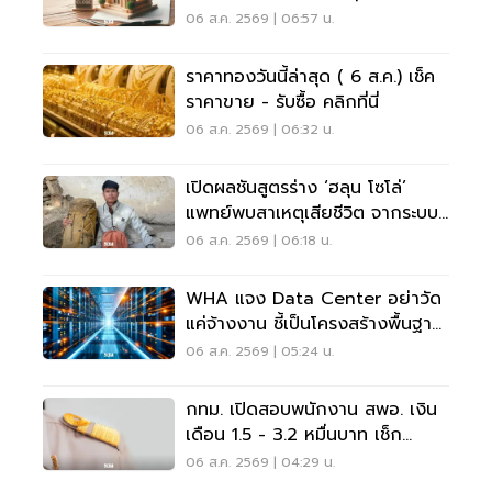
หยุดยาวไหม
06 ส.ค. 2569 | 06:57 น.
ราคาทองวันนี้ล่าสุด ( 6 ส.ค.) เช็ค
ราคาขาย - รับซื้อ คลิกที่นี่
06 ส.ค. 2569 | 06:32 น.
เปิดผลชันสูตรร่าง ‘ฮลุน โซโล่’
แพทย์พบสาเหตุเสียชีวิต จากระบบ
หัวใจล้มเหลว
06 ส.ค. 2569 | 06:18 น.
WHA แจง Data Center อย่าวัด
แค่จ้างงาน ชี้เป็นโครงสร้างพื้นฐาน
เศรษฐกิจดิจิทัล
06 ส.ค. 2569 | 05:24 น.
กทม. เปิดสอบพนักงาน สพอ. เงิน
เดือน 1.5 - 3.2 หมื่นบาท เช็ก
เงื่อนไข-วิธีสมัครที่นี่
06 ส.ค. 2569 | 04:29 น.