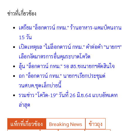
ข่าวที่เกี่ยวข้อง
เตรียม "ล็อกดาวน์ กทม." ร้านอาหาร-แคมป์คนงาน
15 วัน
เปิดเหตุผล "ไม่ล็อกดาวน์ กทม." คำต่อคำ "นายกฯ"
เลือกงัดมาตรการอื่นคุมระบาดโควิด
ลุ้น "ล็อกดาวน์ กทม." รอ สธ.ชงนายกฯตัดสินใจ
ถก "ล็อกดาวน์ กทม." นายกฯเรียกประชุมด่
วนศบค.ชุดเล็กบ่ายนี้
รวมข่าว "โควิด-19" วันที่ 26 มิ.ย.64 แบบอัพเดท
ล่าสุด
แท็กที่เกี่ยวข้อง
Breaking News
ข้าวถุง