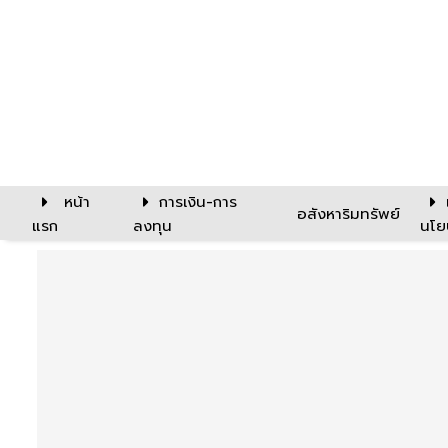
หน้า
การเงิน-การ
อสังหาริมทรัพย์
แรก
ลงทุน
นโย