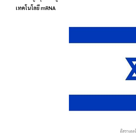
เทคโนโลยี mRNA
อิสราเอล