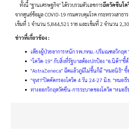
ทั้งนี้ "ฐานเศรษฐกิจ" ได้รวบรวมตัวเลขการ
ฉีดวัคซีนโค
จากศูนย์ข้อมูล COVID-19 กรมควบคุมโรค กระทรวงสาธาร
เข็มที่ 1 จำนวน 5,844,521 ราย และเข็มที่ 2 จำนวน 2,
ข่าวที่เกี่ยวข้อง :
เตียงผู้ป่วยอาการหนัก รพ.กทม.-ปริมณฑลวิกฤต
"โควิด-19" กับสิ่งที่รัฐบาลต้องปกป้อง "อ.นิด้า"ช
"AstraZeneca" ฉีดแล้วภูมิไม่ขึ้นก็มี "หมอนิธิ" 
"จุฬา"ปิดคัดกรองโควิด 4 วัน 24-27 มิ.ย. "หมอธีระว
ทางออกวิกฤตวัคซีน-การระบาดของโควิด "หมอธีร