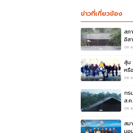
ข่าวที่เกี่ยวข้อง
สภา
อีส
พลั
06 ส.
ลุ้น
หรือ
สัง
06 ส.
กรม
ส.ค
06 ส.
สมา
มอบ