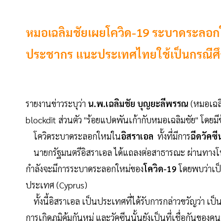
หมอเฉลิมชัยเผยโควิด-19 ระบาดระลอกให
ประชากร แนะประเทศไทยใช้เป็นกรณีศ
รายงานข่าวระบุว่า
น.พ.เฉลิมชัย บุญยะลีพรรณ
(หมอเฉลิ
blockdit ส่วนตัว "ร้อยแปดพันเก้ากับหมอเฉลิมชัย" โดยมี
โควิดระบาดระลอกใหม่ใน
อิสราเอล
ทั้งที่มีการ
ฉีดวัคซี
นายกรัฐมนตรีอิสราเอล ได้แถลงต่อสาธารณะ ผ่านทางโทรท
กำลังจะมีการระบาดระลอกใหม่ของ
โควิด-19
โดยพบว่าเป
ประเทศ (Cyprus)
ทั้งนี้อิสราเอล เป็นประเทศที่ได้รับการกล่าวขวัญว่า เป็
การเกิดภูมิคุ้มกันหมู่ และวัคซีนนั้นยังเป็นที่เชื่อกันของค