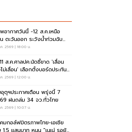
พอากาศวันนี้ -12 ส.ค.เหนือ
าน ตะวันออก ระวังน้ำท่วมฉับ
น น้ำป่าไหลหลาก
ค. 2569 | 18:00 น.
 11 ส.ค.ศาลปค.นัดชี้ขาด 'เลื่อน
ไม่เลื่อน' เลือกตั้งบอร์ดประกัน
คม
ค. 2569 | 12:00 น.
อุตุฯประกาศเตือน พรุ่งนี้ 7
.69 ฝนถล่ม 34 จว.ทั่วไทย
ค. 2569 | 10:07 น.
คมกอล์ฟมิตรภาพไทย-เอเชีย
 1.5 แสนบาท หนุน "เนเน่ รอยัล"