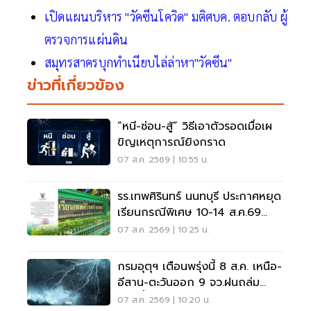
เปิดแผนบริหาร "วัคซีนโควิด" มติศบค. ตอบกลับ ผู้
ตรวจการแผ่นดิน
สมุทรสาครบุกทำเนียบไล่ล่าหา"วัคซีน"
ข่าวที่เกี่ยวข้อง
“หนี-ซ่อน-สู้” วิธีเอาตัวรอดเมื่อเผ
ขิญเหตุการณ์ยิงกราด
07 ส.ค. 2569 | 10:55 น.
รร.เทพศิรินทร์ นนทบุรี ประกาศหยุด
เรียนกรณีพิเศษ 10-14 ส.ค.69
หลังเหตุกราดยิง
07 ส.ค. 2569 | 10:25 น.
กรมอุตุฯ เตือนพรุ่งนี้ 8 ส.ค. เหนือ-
อีสาน-ตะวันออก 9 จว.ฝนถล่ม
ระวังน้ำท่วมฉับพลัน
07 ส.ค. 2569 | 10:20 น.