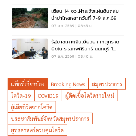
เตือน 14 จว.เฝ้าระวังแผ่นดินถล่ม
น้ำป่าไหลหลากวันที่ 7-9 ส.ค.69
07 ส.ค. 2569 | 08:45 น.
รัฐบาลเคาะเงินเยียวยา เหตุกราด
ยิงใน ร.ร.เทพศิรินทร์ นนทบุรี 1
แสน-1ล้าน
07 ส.ค. 2569 | 08:40 น.
แท็กที่เกี่ยวข้อง
Breaking News
สมุทรปราการ
โควิด-19
COVID19
ผู้ติดเชื้อโควิดรายใหม่
ผู้เสียชีวิตจากโควิด
ประชาสัมพันธ์จังหวัดสมุทรปราการ
ยุทธศาสตร์ควบคุมโควิด