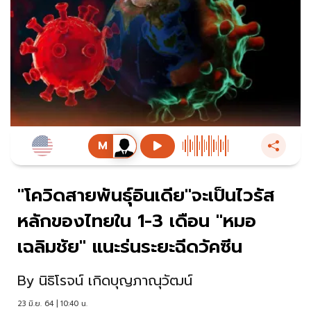
"โควิดสายพันธุ์อินเดีย"จะเป็นไวรัส
หลักของไทยใน 1-3 เดือน "หมอ
เฉลิมชัย" แนะร่นระยะฉีดวัคซีน
By
นิธิโรจน์ เกิดบุญภาณุวัฒน์
23 มิ.ย. 64 | 10:40 น.