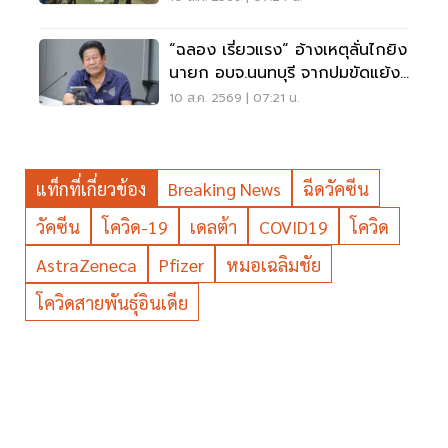
“ฉลอง เรี่ยวแรง“ อ้างเหตุลั่นไกยิง
นายก อบจ.นนทบุรี จากปมขัดแย้ง
เรื่องเงิน
10 ส.ค. 2569 | 07:21 น.
แท็กที่เกี่ยวข้อง
Breaking News
ฉีดวัคซีน
วัคซีน
โควิด-19
เดลต้า
COVID19
โควิด
AstraZeneca
Pfizer
หมอเฉลิมชัย
โควิดสายพันธุ์อินเดีย