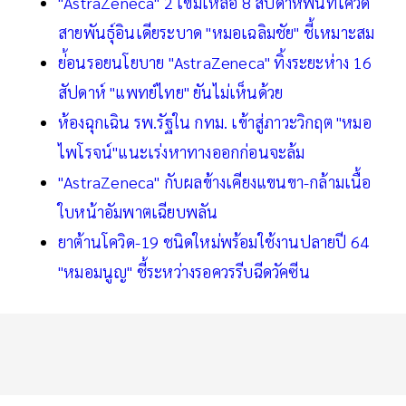
"AstraZeneca" 2 เข็มเหลือ 8 สัปดาห์พื้นที่โควิด
สายพันธุ์อินเดียระบาด "หมอเฉลิมชัย" ชี้เหมาะสม
ย่้อนรอยนโยบาย "AstraZeneca" ทิ้งระยะห่าง 16
สัปดาห์ "แพทย์ไทย" ยันไม่เห็นด้วย
ห้องฉุกเฉิน รพ.รัฐใน กทม. เข้าสู่ภาวะวิกฤต "หมอ
ไพโรจน์"แนะเร่งหาทางออกก่อนจะล้ม
"AstraZeneca" กับผลข้างเคียงแขนขา-กล้ามเนื้อ
ใบหน้าอัมพาตเฉียบพลัน
ยาต้านโควิด-19 ชนิดใหม่พร้อมใช้งานปลายปี 64
"หมอมนูญ" ชี้ระหว่างรอควรรีบฉีดวัคซีน