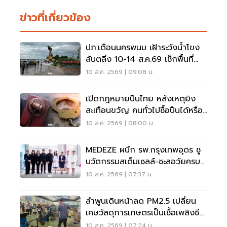
ข่าวที่เกี่ยวข้อง
ปภ.เตือนนครพนม เฝ้าระวังน้ำโขง
ล้นตลิ่ง 10-14 ส.ค.69 เช็กพื้นที่
เสี่ยงด่วน
10 ส.ค. 2569 | 09:08 น.
เปิดกฎหมายปืนไทย หลังเหตุยิง
สะเทือนขวัญ คนทั่วไปซื้อปืนได้หรือ
ไม่?
10 ส.ค. 2569 | 08:00 น.
MEDEZE ผนึก รพ.กรุงเทพอุดร ชู
นวัตกรรมสเต็มเซลล์-ชะลอวัยครบ
วงจร
10 ส.ค. 2569 | 07:37 น.
ลำพูนเดินหน้าลด PM2.5 เปลี่ยน
เศษวัสดุการเกษตรเป็นเชื้อเพลิงชีว
มวล
10 ส.ค. 2569 | 07:24 น.