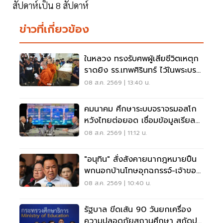
สัปดาห์เป็น 8 สัปดาห์
ข่าวที่เกี่ยวข้อง
ในหลวง ทรงรับศพผู้เสียชีวิตเหตุก
ราดยิง รร.เทพศิรินทร์ ไว้ในพระบรม
ราชานุเคราะห์
08 ส.ค. 2569 | 13:40 น.
คมนาคม ศึกษาระบบจราจรมอสโก
หวังไทยต่อยอด เชื่อมข้อมูลเรียล
ไทม์ แก้รถติด
08 ส.ค. 2569 | 11:12 น.
"อนุทิน" สั่งสังคายนากฎหมายปืน
พกนอกบ้านโทษอุกฉกรรจ์-เจ้าของ
โดนหนัก
08 ส.ค. 2569 | 10:40 น.
รัฐบาล ขีดเส้น 90 วันยกเครื่อง
ความปลอดภัยสถานศึกษา สกัดปม