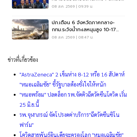
บูลลี่
08 ส.ค. 2569 | 09:39 น.
ปภ.เตือน 6 จังหวัดภาคกลาง-
กทม.ระวังน้ำทะเลหนุนสูง 10-17
ส.ค.69
08 ส.ค. 2569 | 08:47 น.
ข่าวที่เกี่ยวข้อง
"AstraZeneca" 2 เข็มห่าง 8-12 หรือ 16 สัปดาห์
"หมอเฉลิมชัย" ชี้รัฐบาลต้องชั่งใจให้หนัก
"หมอพร้อม" ปลดล็อก รพ.จัดคิวฉีดวัคซีนโควิด เริ่ม
25 มิ.ย.นี้
รพ.จุฬาภรณ์ จัดโปรงดค่าบริการ"ฉีดวัคซีนซิโน
ฟาร์ม"
โควิดสายพันธุ์อินเดียจะครองโลก "หมอเฉลิมชัย"