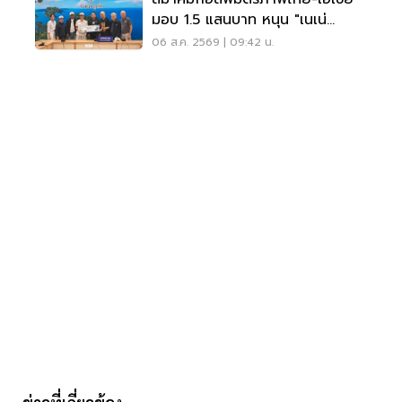
มอบ 1.5 แสนบาท หนุน "เนเน่
รอยัล" ลุยเวทีที่สหรัฐ
06 ส.ค. 2569 | 09:42 น.