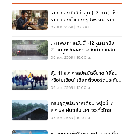
ราคาทองวันนี้ล่าสุด ( 7 ส.ค.) เช็ค
ราคาทองคำแท่ง-รูปพรรณ ราคา
ขาย - รับซื้อ กี่บาท
07 ส.ค. 2569 | 02:29 น.
สภาพอากาศวันนี้ -12 ส.ค.เหนือ
อีสาน ตะวันออก ระวังน้ำท่วมฉับ
พลัน น้ำป่าไหลหลาก
06 ส.ค. 2569 | 18:00 น.
ลุ้น 11 ส.ค.ศาลปค.นัดชี้ขาด 'เลื่อน
หรือไม่เลื่อน' เลือกตั้งบอร์ดประกัน
สังคม
06 ส.ค. 2569 | 12:00 น.
กรมอุตุฯประกาศเตือน พรุ่งนี้ 7
ส.ค.69 ฝนถล่ม 34 จว.ทั่วไทย
06 ส.ค. 2569 | 10:07 น.
สมาคมกอล์ฟมิตรภาพไทย-เอเชีย