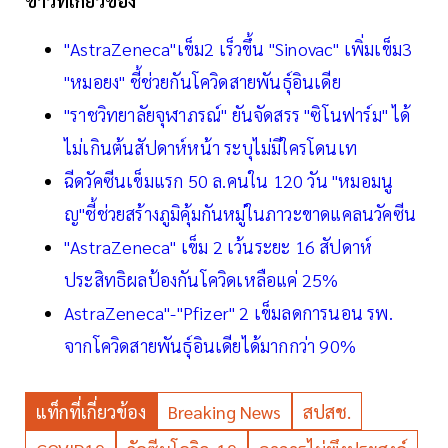
ข่าวที่เกี่ยวข้อง
"AstraZeneca"เข็ม2 เร็วขึ้น "Sinovac" เพิ่มเข็ม3
"หมอยง" ชี้ช่วยกันโควิดสายพันธุ์อินเดีย
"ราชวิทยาลัยจุฬาภรณ์" ยันจัดสรร "ซิโนฟาร์ม" ได้
ไม่เกินต้นสัปดาห์หน้า ระบุไม่มีใครโดนเท
ฉีดวัคซีนเข็มแรก 50 ล.คนใน 120 วัน "หมอมนู
ญ"ชี้ช่วยสร้างภูมิคุ้มกันหมู่ในภาวะขาดแคลนวัคซีน
"AstraZeneca" เข็ม 2 เว้นระยะ 16 สัปดาห์
ประสิทธิผลป้องกันโควิดเหลือแค่ 25%
AstraZeneca"-"Pfizer" 2 เข็มลดการนอน รพ.
จากโควิดสายพันธุ์อินเดียได้มากกว่า 90%
แท็กที่เกี่ยวข้อง
Breaking News
สปสช.