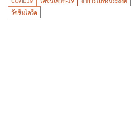
COVID19
วัคซีนโควิด-19
อาการไม่พึงประสงค์
วัคซีนโควืด