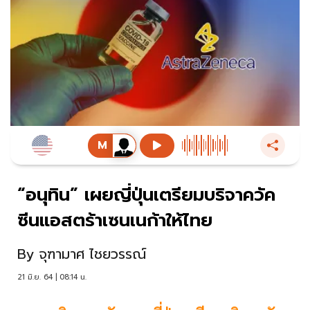
“อนุทิน” เผยญี่ปุ่นเตรียมบริจาควัค
ซีนแอสตร้าเซนเนก้าให้ไทย
By
จุฑามาศ ไชยวรรณ์
21 มิ.ย. 64 | 08:14 น.