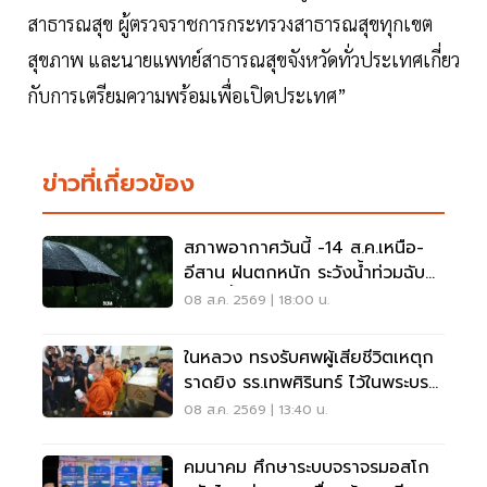
สาธารณสุข ผู้ตรวจราชการกระทรวงสาธารณสุขทุกเขต
สุขภาพ และนายแพทย์สาธารณสุขจังหวัดทั่วประเทศเกี่ยว
กับการเตรียมความพร้อมเพื่อเปิดประเทศ”
ข่าวที่เกี่ยวข้อง
สภาพอากาศวันนี้ -14 ส.ค.เหนือ-
อีสาน ฝนตกหนัก ระวังน้ำท่วมฉับ
พลัน น้ำป่าไหลหลาก
08 ส.ค. 2569 | 18:00 น.
ในหลวง ทรงรับศพผู้เสียชีวิตเหตุก
ราดยิง รร.เทพศิรินทร์ ไว้ในพระบรม
ราชานุเคราะห์
08 ส.ค. 2569 | 13:40 น.
คมนาคม ศึกษาระบบจราจรมอสโก