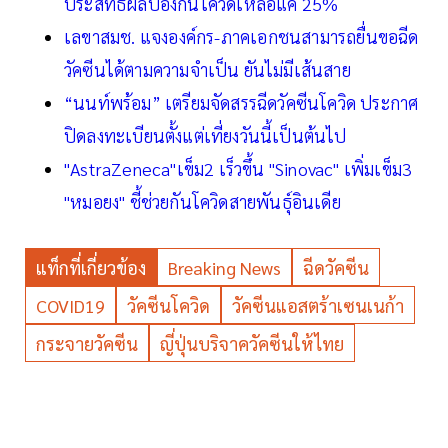
ประสิทธิผลป้องกันโควิดเหลือแค่ 25%
เลขาสมช. แจงองค์กร-ภาคเอกชนสามารถยื่นขอฉีด
วัคซีนได้ตามความจำเป็น ยันไม่มีเส้นสาย
“นนท์พร้อม” เตรียมจัดสรรฉีดวัคซีนโควิด ประกาศ
ปิดลงทะเบียนตั้งแต่เที่ยงวันนี้เป็นต้นไป
"AstraZeneca"เข็ม2 เร็วขึ้น "Sinovac" เพิ่มเข็ม3
"หมอยง" ชี้ช่วยกันโควิดสายพันธุ์อินเดีย
แท็กที่เกี่ยวข้อง
Breaking News
ฉีดวัคซีน
COVID19
วัคซีนโควิด
วัคซีนแอสตร้าเซนเนก้า
กระจายวัคซีน
ญี่ปุ่นบริจาควัคซีนให้ไทย