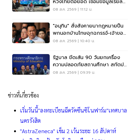
หวังไทยต่อยอด เชื่อมข้อมูลเรียล
ไทม์ แก้รถติด
08 ส.ค. 2569 | 11:12 น.
"อนุทิน" สั่งสังคายนากฎหมายปืน
พกนอกบ้านโทษอุกฉกรรจ์-เจ้าของ
โดนหนัก
08 ส.ค. 2569 | 10:40 น.
รัฐบาล ขีดเส้น 90 วันยกเครื่อง
ความปลอดภัยสถานศึกษา สกัดปม
บูลลี่
08 ส.ค. 2569 | 09:39 น.
ข่าวที่เกี่ยวข้อง
เริ่มวันนี้"ลงทะเบียนฉีดวัคซีนซิโนฟาร์ม"เทศบาล
นครรังสิต
"AstraZeneca" เข็ม 2 เว้นระยะ 16 สัปดาห์