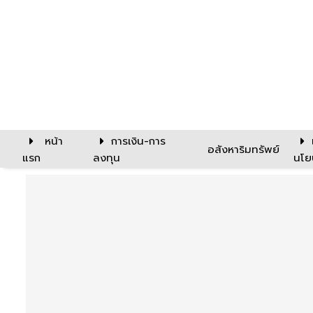
หน้า
การเงิน-การ
อสังหาริมทรัพย์
แรก
ลงทุน
นโย