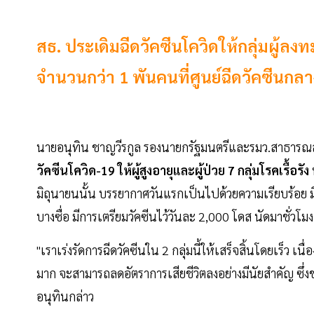
สธ. ประเดิมฉีดวัคซีนโควิดให้กลุ่มผู้ลงท
จำนวนกว่า 1 พันคนที่ศูนย์ฉีดวัคซีนกลา
นายอนุทิน ชาญวีรกูล รองนายกรัฐมนตรีและรมว.สาธารณสุข กล
วัคซีนโควิด-19 ให้ผู้สูงอายุและผู้ป่วย 7 กลุ่มโรคเรื้อรัง
มิถุนายนนั้น บรรยากาศวันแรกเป็นไปด้วยความเรียบร้อย มี
บางซื่อ มีการเตรียมวัคซีนไว้วันละ 2,000 โดส นัดมาชั่
"เราเร่งรัดการฉีดวัคซีนใน 2 กลุ่มนี้ให้เสร็จสิ้นโดยเร็ว เน
มาก จะสามารถลดอัตราการเสียชีวิตลงอย่างมีนัยสำคัญ ซึ่
อนุทินกล่าว