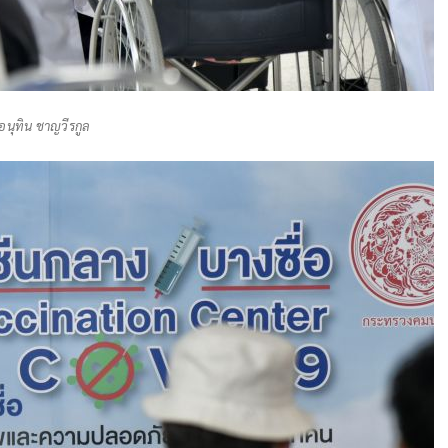
อนุทิน ชาญวีรกูล