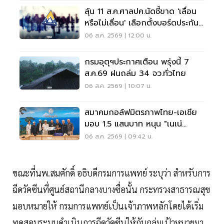
ลุ้น 11 ส.ค.ศาลปค.นัดชี้ขาด 'เลื่อน
หรือไม่เลื่อน' เลือกตั้งบอร์ดประกัน
สังคม
06 ส.ค. 2569 | 12:00 น.
กรมอุตุฯประกาศเตือน พรุ่งนี้ 7
ส.ค.69 ฝนถล่ม 34 จว.ทั่วไทย
06 ส.ค. 2569 | 10:07 น.
สมาคมกอล์ฟมิตรภาพไทย-เอเชีย
มอบ 1.5 แสนบาท หนุน "เนเน่
รอยัล" ลุยเวทีที่สหรัฐ
06 ส.ค. 2569 | 09:42 น.
ขณะที่นพ.สมศักดิ์ อธิบดีกรมการแพทย์ ระบุว่า สำหรับการ
ฉีดวัคซีนที่ศูนย์สถานีกลางบางซื่อนั้น กระทรวงสาธารณสุข
มอบหมายให้ กรมการแพทย์เป็นเจ้าภาพหลักโดยได้เริ่ม
ทดสอบระบบดำเนินการฉีดวัคซีนให้กับกลุ่มเป้าหมายมา