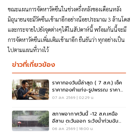
ขณะแผนการจัดหาวัคซีนในช่วงครึ่งหลังของเดือนหลัง
มิถุนายนจะมีวัคซีนเข้ามาอีกอย่างน้อยประมาณ 3 ล้านโดส
และกระจายไปยังจุดต่างๆได้ในสัปดาห์นี้ พร้อมกันนี้จะมี
การจัดหาวัคซีนเพิ่มเติมเข้ามาอีก ยืนยันว่า ทุกอย่างเป็น
ไปตามแผนที่วางไว้
ข่าวที่เกี่ยวข้อง
ราคาทองวันนี้ล่าสุด ( 7 ส.ค.) เช็ค
ราคาทองคำแท่ง-รูปพรรณ ราคา
ขาย - รับซื้อ กี่บาท
07 ส.ค. 2569 | 02:29 น.
สภาพอากาศวันนี้ -12 ส.ค.เหนือ
อีสาน ตะวันออก ระวังน้ำท่วมฉับ
พลัน น้ำป่าไหลหลาก
06 ส.ค. 2569 | 18:00 น.