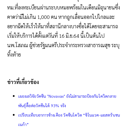
ทม.ที่ลงทะเบียนผ่านระบบหมอพร้อมในเดือนมิถุนายนซึ่ง
คาดว่ามีไม่เกิน 1,000 คน หากถูกเลื่อนออกไปไกลและ
อยากฉีดให้เร็วให้มาที่สถานีกลางบางซื่อได้โดยจะสามารถ
เริ่มให้บริการได้ตั้งแต่วันที่ 16 มิ.ย.64 นี้เป็นต้นไป
นพ.โสภณ ผู้ช่วยรัฐมนตรีประจำกระทรวงสาธารณสุข ระบุ
ทิ้งท้าย
ข่าวที่เกี่ยวข้อง
เผยผลวิจัยวัคซีน "Novavax" ยังไม่สามารถป้องกันโควิดกลาย
พันธุ์ดื้อต่อวัคซีนได้ 93% จริง
เปรียบเทียบอาการข้างเคียง วัคซีนโควิด “ซิโนแวค-แอสตร้าเซน
เนก้า”