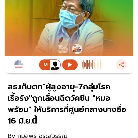
สธ.เก็บตก"ผู้สูงอายุ-7กลุ่มโรค
เรื้อรัง"ถูกเลื่อนฉีดวัคซีน "หมอ
พร้อม" ให้บริการที่ศูนย์กลางบางซื่อ
16 มิ.ย.นี้
By
กมลพร ชิระสุวรรณ