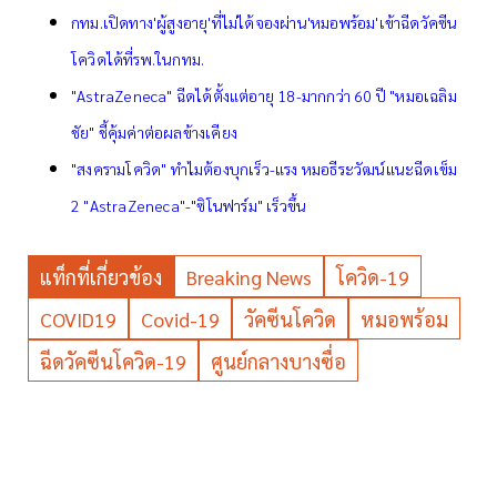
กทม.เปิดทาง'ผู้สูงอายุ'ที่ไม่ได้จองผ่าน'หมอพร้อม'เข้าฉีดวัคซีน
โควิดได้ที่รพ.ในกทม.
"AstraZeneca" ฉีดได้ตั้งแต่อายุ 18-มากกว่า 60 ปี "หมอเฉลิม
ชัย" ชี้คุ้มค่าต่อผลข้างเคียง
"สงครามโควิด" ทำไมต้องบุกเร็ว-แรง หมอธีระวัฒน์แนะฉีดเข็ม
2 "AstraZeneca"-"ซิโนฟาร์ม" เร็วขึ้น
แท็กที่เกี่ยวข้อง
Breaking News
โควิด-19
COVID19
Covid-19
วัคซีนโควิด
หมอพร้อม
ฉีดวัคซีนโควิด-19
ศูนย์กลางบางซื่อ