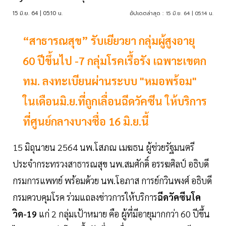
15 มิ.ย. 64 | 05:10 น.
อัปเดตล่าสุด :
15 มิ.ย. 64 | 05:14 น.
“สาธารณสุข” รับเยียวยา กลุ่มผู้สูงอายุ
60 ปีขึ้นไป -7 กลุ่มโรคเรื้อรัง เฉพาะเขตก
ทม. ลงทะเบียนผ่านระบบ "หมอพร้อม"
ในเดือนมิ.ย.ที่ถูกเลื่อนฉีดวัคซีน ให้บริการ
ที่ศูนย์กลางบางซื่อ 16 มิ.ย.นี้
15 มิถุนายน 2564 นพ.โสภณ เมฆธน ผู้ช่วยรัฐมนตรี
ประจำกระทรวงสาธารณสุข นพ.สมศักดิ์ อรรฆศิลป์ อธิบดี
กรมการแพทย์ พร้อมด้วย นพ.โอภาส การย์กวินพงศ์ อธิบดี
กรมควบคุมโรค ร่วมแถลงข่าวการให้บริการ
ฉีดวัคซีนโค
วิด-19
แก่ 2 กลุ่มเป้าหมาย คือ ผู้ที่มีอายุมากกว่า 60 ปีขึ้น