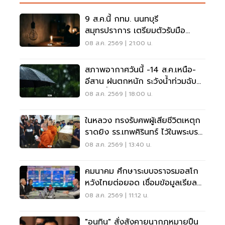
9 ส.ค.นี้ กทม. นนทบุรี
สมุทรปราการ เตรียมตัวรับมือ
'ไฟฟ้าดับ' หลายจุด
08 ส.ค. 2569 | 21:00 น.
สภาพอากาศวันนี้ -14 ส.ค.เหนือ-
อีสาน ฝนตกหนัก ระวังน้ำท่วมฉับ
พลัน น้ำป่าไหลหลาก
08 ส.ค. 2569 | 18:00 น.
ในหลวง ทรงรับศพผู้เสียชีวิตเหตุก
ราดยิง รร.เทพศิรินทร์ ไว้ในพระบรม
ราชานุเคราะห์
08 ส.ค. 2569 | 13:40 น.
คมนาคม ศึกษาระบบจราจรมอสโก
หวังไทยต่อยอด เชื่อมข้อมูลเรียล
ไทม์ แก้รถติด
08 ส.ค. 2569 | 11:12 น.
"อนุทิน" สั่งสังคายนากฎหมายปืน