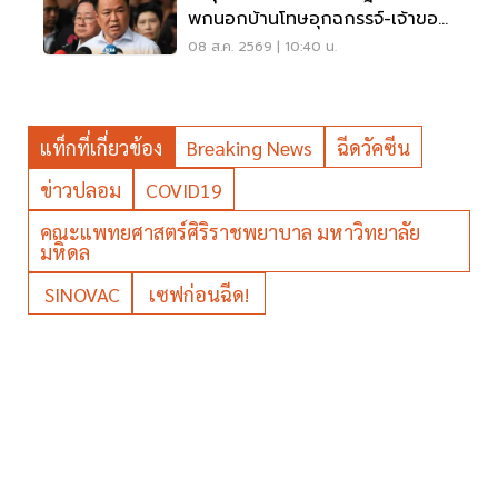
พกนอกบ้านโทษอุกฉกรรจ์-เจ้าของ
โดนหนัก
08 ส.ค. 2569 | 10:40 น.
แท็กที่เกี่ยวข้อง
Breaking News
ฉีดวัคซีน
ข่าวปลอม
COVID19
คณะแพทยศาสตร์ศิริราชพยาบาล มหาวิทยาลัย
มหิดล
SINOVAC
เซฟก่อนฉีด!