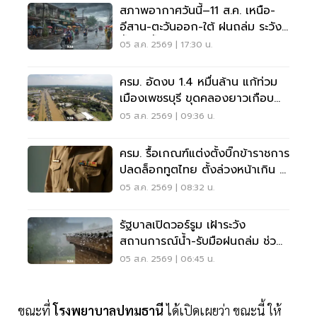
สภาพอากาศวันนี้–11 ส.ค. เหนือ-
อีสาน-ตะวันออก-ใต้ ฝนถล่ม ระวัง
น้ำป่า น้ำท่วมขัง
05 ส.ค. 2569 | 17:30 น.
ครม. อัดงบ 1.4 หมื่นล้าน แก้ท่วม
เมืองเพชรบุรี ขุดคลองยาวเกือบ
40 กม.
05 ส.ค. 2569 | 09:36 น.
ครม. รื้อเกณฑ์แต่งตั้งบิ๊กข้าราชการ
ปลดล็อกทูตไทย ตั้งล่วงหน้าเกิน 2
เดือน
05 ส.ค. 2569 | 08:32 น.
รัฐบาลเปิดวอร์รูม เฝ้าระวัง
สถานการณ์น้ำ-รับมือฝนถล่ม ช่วย
เหลือปชช. 24 ชม.
05 ส.ค. 2569 | 06:45 น.
ขณะที่
โรงพยาบาลปทุมธานี
ได้เปิดเผยว่า ขณะนี้ ให้