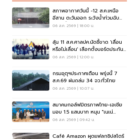
สภาพอากาศวันนี้ -12 ส.ค.เหนือ
อีสาน ตะวันออก ระวังน้ำท่วมฉับ
พลัน น้ำป่าไหลหลาก
06 ส.ค. 2569 | 18:00 น.
ลุ้น 11 ส.ค.ศาลปค.นัดชี้ขาด 'เลื่อน
หรือไม่เลื่อน' เลือกตั้งบอร์ดประกัน
สังคม
06 ส.ค. 2569 | 12:00 น.
กรมอุตุฯประกาศเตือน พรุ่งนี้ 7
ส.ค.69 ฝนถล่ม 34 จว.ทั่วไทย
06 ส.ค. 2569 | 10:07 น.
สมาคมกอล์ฟมิตรภาพไทย-เอเชีย
มอบ 1.5 แสนบาท หนุน "เนเน่
รอยัล" ลุยเวทีที่สหรัฐ
06 ส.ค. 2569 | 09:42 น.
Café Amazon ผุดแฟลกชิปสโตร์