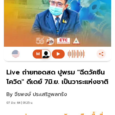
Live ถ่ายทอดสด ปูพรม "ฉีดวัคซีน
โควิด" ดีเดย์ 7มิ.ย. เป็นวาระแห่งชาติ
By
จีรพงษ์ ประเสริฐพลกรัง
07 มิ.ย. 64 | 01:25 น.