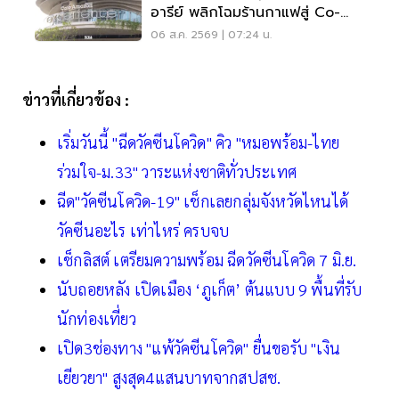
อารีย์ พลิกโฉมร้านกาแฟสู่ Co-
Working Space ครบวงจร
06 ส.ค. 2569 | 07:24 น.
ข่าวที่เกี่ยวข้อง :
เริ่มวันนี้ "ฉีดวัคซีนโควิด" คิว "หมอพร้อม-ไทย
ร่วมใจ-ม.33" วาระแห่งชาติทั่วประเทศ
ฉีด"วัคซีนโควิด-19" เช็กเลยกลุ่มจังหวัดไหนได้
วัคซีนอะไร เท่าไหร่ ครบจบ
เช็กลิสต์ เตรียมความพร้อม ฉีดวัคซีนโควิด 7 มิ.ย.
นับถอยหลัง เปิดเมือง ‘ภูเก็ต’ ต้นแบบ 9 พื้นที่รับ
นักท่องเที่ยว
เปิด3ช่องทาง "แพ้วัคซีนโควิด" ยื่นขอรับ "เงิน
เยียวยา" สูงสุด4แสนบาทจากสปสช.