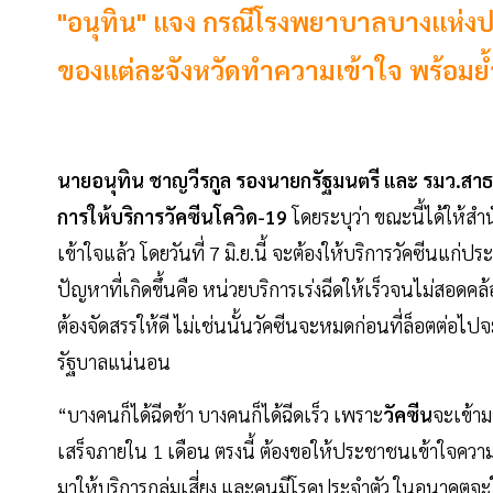
"อนุทิน" แจง กรณีโรงพยาบาลบางแห่งประ
ของแต่ละจังหวัดทำความเข้าใจ พร้อมย้ำ ว
นายอนุทิน ชาญวีรกูล รองนายกรัฐมนตรี และ รมว.สา
การให้บริการวัคซีนโควิด-19
โดยระบุว่า ขณะนี้ได้ให้ส
เข้าใจแล้ว โดยวันที่ 7 มิ.ย.นี้ จะต้องให้บริการวัคซีน
ปัญหาที่เกิดขึ้นคือ หน่วยบริการเร่งฉีดให้เร็วจนไม่สอดคล้อ
ต้องจัดสรรให้ดี ไม่เช่นนั้นวัคซีนจะหมดก่อนที่ล็อตต่อไปจ
รัฐบาลแน่นอน
“บางคนก็ได้ฉีดช้า บางคนก็ได้ฉีดเร็ว เพราะ
วัคซีน
จะเข้าม
เสร็จภายใน 1 เดือน ตรงนี้ ต้องขอให้ประชาชนเข้าใจความเป
มาให้บริการกลุ่มเสี่ยง และคนมีโรคประจำตัว ในอนาคตจะให้