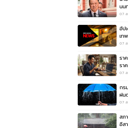
นนทบ
07 ส.
อัป
เทพศ
เสีย
07 ส.
ราค
ราค
ขาย 
07 ส.
กรม
ฝนต
เสี่
07 ส.
สภา
อีส