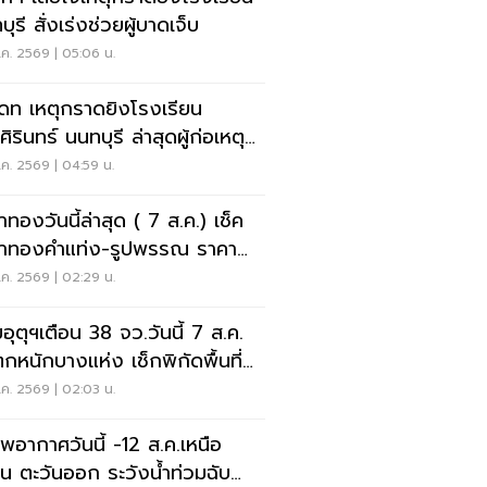
ุรี สั่งเร่งช่วยผู้บาดเจ็บ
ค. 2569 | 05:06 น.
เดท เหตุกราดยิงโรงเรียน
ิรินทร์ นนทบุรี ล่าสุดผู้ก่อเหตุ
ชีวิตแล้ว
ค. 2569 | 04:59 น.
าทองวันนี้ล่าสุด ( 7 ส.ค.) เช็ค
าทองคำแท่ง-รูปพรรณ ราคา
- รับซื้อ กี่บาท
ค. 2569 | 02:29 น.
อุตุฯเตือน 38 จว.วันนี้ 7 ส.ค.
กหนักบางแห่ง เช็กพิกัดพื้นที่
ยงด่วน
ค. 2569 | 02:03 น.
พอากาศวันนี้ -12 ส.ค.เหนือ
าน ตะวันออก ระวังน้ำท่วมฉับ