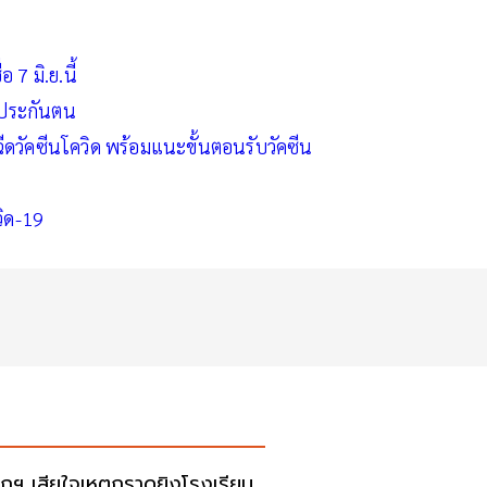
 7 มิ.ย.นี้
ู้ประกันตน
ดวัคซีนโควิด พร้อมแนะขั้นตอนรับวัคซีน
วิด-19
กฯ เสียใจเหตุกราดยิงโรงเรียน