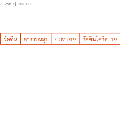
น น้ำป่าไหลหลาก
ค. 2569 | 18:00 น.
วัคซีน
สาธารณสุข
COVID19
วัคซีนโควิด -19