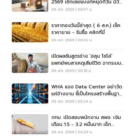
2569 เช็กเลยแบงก์หยุดกี่วัน มีวัน
หยุดยาวไหม
06 ส.ค. 2569 | 06:57 น.
ราคาทองวันนี้ล่าสุด ( 6 ส.ค.) เช็ค
ราคาขาย - รับซื้อ คลิกที่นี่
06 ส.ค. 2569 | 06:32 น.
เปิดผลชันสูตรร่าง ‘ฮลุน โซโล่’
แพทย์พบสาเหตุเสียชีวิต จากระบบ
หัวใจล้มเหลว
06 ส.ค. 2569 | 06:18 น.
WHA แจง Data Center อย่าวัด
แค่จ้างงาน ชี้เป็นโครงสร้างพื้นฐาน
เศรษฐกิจดิจิทัล
06 ส.ค. 2569 | 05:24 น.
กทม. เปิดสอบพนักงาน สพอ. เงิน
เดือน 1.5 - 3.2 หมื่นบาท เช็ก
เงื่อนไข-วิธีสมัครที่นี่
06 ส.ค. 2569 | 04:29 น.