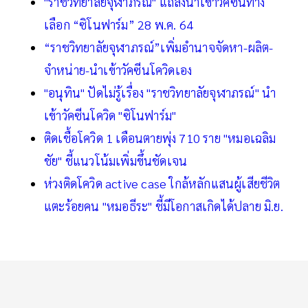
"ราชวิทยาลัยจุฬาภรณ์" แถลงนำเข้าวัคซีนทาง
เลือก “ซิโนฟาร์ม” 28 พ.ค. 64
“ราชวิทยาลัยจุฬาภรณ์”เพิ่มอำนาจจัดหา-ผลิต-
จำหน่าย-นำเข้าวัคซีนโควิดเอง
"อนุทิน" ปัดไม่รู้เรื่อง "ราชวิทยาลัยจุฬาภรณ์" นำ
เข้าวัคซีนโควิด "ซิโนฟาร์ม"
ติดเชื้อโควิด 1 เดือนตายพุ่ง 710 ราย "หมอเฉลิม
ชัย" ชี้แนวโน้มเพิ่มขึ้นชัดเจน
ห่วงติดโควิด active case ใกล้หลักแสนผู้เสียชีวิต
แตะร้อยคน "หมอธีระ" ชี้มีโอกาสเกิดได้ปลาย มิ.ย.