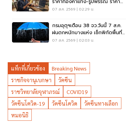
ราคาทองคำแท่ง-รูปพรรณ ราคา
ขาย - รับซื้อ กี่บาท
07 ส.ค. 2569 | 02:29 น.
กรมอุตุฯเตือน 38 จว.วันนี้ 7 ส.ค.
ฝนตกหนักบางแห่ง เช็กพิกัดพื้นที่
เสี่ยงด่วน
07 ส.ค. 2569 | 02:03 น.
แท็กที่เกี่ยวข้อง
Breaking News
ราชกิจจานุเบกษา
วัคซีน
ราชวิทยาลัยจุฬาภรณ์
COVID19
วัคซีนโควิด-19
วัคซีนโควิด
วัคซีนทางเลือก
หมอนิธิ