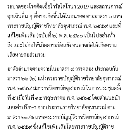
ระบาดของโรคติดเชื้อไวรัสโคโรนา 2019 และสถานการณ์
ฉุกเฉินอื่น ๆ ที่อาจเกิดขึ้นได้ในอนาคต ตามมาตรา ๖ แห่ง
พระราชบัญญัติราชวิทยาลัยจุฬาภรณ์ พ.ศ. ๒๕๕๙ และที่
แก้ไขเพิ่มเติม (ฉบับที่ ๒) พ.ศ. ๒๕๖๐ เป็นไปอย่างทั่ว
ถึง และไม่ก่อให้เกิดความขัดแย้ง จนอาจก่อให้เกิดความ
เสียหายต่อส่วนรวม
อาศัยอํานาจตามความในมาตรา ๙ วรรคสอง ประกอบกับ
มาตรา ๒๒ (๒) แห่งพระราชบัญญัติราชวิทยาลัยจุฬาภรณ์
พ.ศ. ๒๕๕๙ สภาราชวิทยาลัยจุฬาภรณ์ ในการประชุมครั้ง
ที่ ๕ เมื่อวันที่ ๑๔ พฤษภาคม พ.ศ. ๒๕๖๔ โดยคําแนะนํา
และคําปรึกษา จากประธานราชวิทยาลัยจุฬาภรณ์ ตาม
มาตรา ๒๓/๑ แห่งพระราชบัญญัติราชวิทยาลัยจุฬาภรณ์
พ.ศ. ๒๕๕๙ ซึ่งแก้ไขเพิ่มเติมโดยพระราชบัญญัติราช