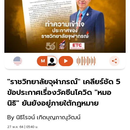
"ราชวิทยาลัยจุฬาภรณ์" เคลียร์ชัด 5
ข้อประกาศเรื่องวัคซีนโควิด "หมอ
นิธิ" ยันยังอยู่ภายใต้กฎหมาย
By
นิธิโรจน์ เกิดบุญภาณุวัฒน์
27 พ.ค. 64 | 05:40 น.