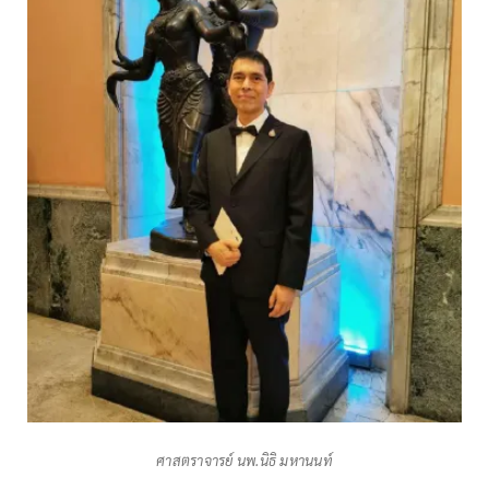
ศาสตราจารย์ นพ.นิธิ มหานนท์