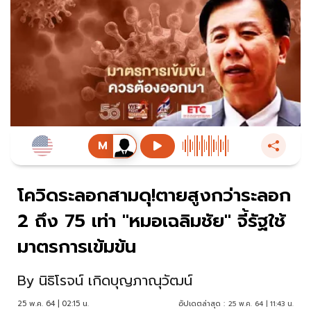
โควิดระลอกสามดุ!ตายสูงกว่าระลอก
2 ถึง 75 เท่า "หมอเฉลิมชัย" จี้รัฐใช้
มาตรการเข้มข้น
By
นิธิโรจน์ เกิดบุญภาณุวัฒน์
25 พ.ค. 64 | 02:15 น.
อัปเดตล่าสุด :
25 พ.ค. 64 | 11:43 น.