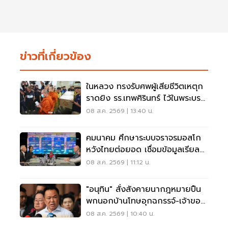
ข่าวที่เกี่ยวข้อง
ในหลวง ทรงรับศพผู้เสียชีวิตเหตุก
ราดยิง รร.เทพศิรินทร์ ไว้ในพระบรม
ราชานุเคราะห์
08 ส.ค. 2569 | 13:40 น.
คมนาคม ศึกษาระบบจราจรมอสโก
หวังไทยต่อยอด เชื่อมข้อมูลเรียล
ไทม์ แก้รถติด
08 ส.ค. 2569 | 11:12 น.
"อนุทิน" สั่งสังคายนากฎหมายปืน
พกนอกบ้านโทษอุกฉกรรจ์-เจ้าของ
โดนหนัก
08 ส.ค. 2569 | 10:40 น.