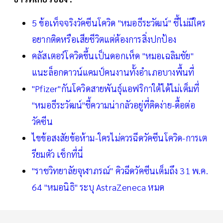
5 ข้อเท็จจริงวัคซีนโควิด "หมอธีระวัฒน์" ชี้ไม่มีใคร
อยากติดหรือเสียชีวิตแต่ต้องการสิ่งปกป้อง
คลัสเตอร์โควิดขึ้นเป็นดอกเห็ด "หมอเฉลิมชัย"
แนะล็อกดาวน์แคมป์คนงานทั้งอำเภอบางพื้นที่
"Pfizer"กันโควิดสายพันธุ์แอฟริกาใต้ได้ไม่เต็มที่
"หมอธีระวัฒน์"ชี้ความน่ากลัวอยู่ที่ติดง่าย-ดื้อต่อ
วัคซีน
ไขข้อสงสัยข้อห้าม-ใครไม่ควรฉีดวัคซีนโควิด-การเต
รียมตัว เช็กที่นี่
"ราชวิทยาลัยจุฬาภรณ์" คิวฉีดวัคซีนเต็มถึง 31 พ.ค.
64 "หมอนิธิ" ระบุ AstraZeneca หมด