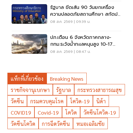
รัฐบาล ขีดเส้น 90 วันยกเครื่อง
ความปลอดภัยสถานศึกษา สกัดปม
บูลลี่
08 ส.ค. 2569 | 09:39 น.
ปภ.เตือน 6 จังหวัดภาคกลาง-
กทม.ระวังน้ำทะเลหนุนสูง 10-17
ส.ค.69
08 ส.ค. 2569 | 08:47 น.
แท็กที่เกี่ยวข้อง
Breaking News
ราชกิจจานุเบกษา
รัฐบาล
กระทรวงสาธารณสุข
วัคซีน
กรมควบคุมโรค
โควิด-19
นิด้า
COVID19
Covid-19
โควิด
วัคซีนโควิด-19
วัคซีนโควิด
การฉีดวัคซีน
หมอเฉลิมชัย