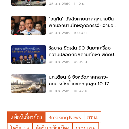
ไทม์ แก้รถติด
08 ส.ค. 2569 | 11:12 น.
"อนุทิน" สั่งสังคายนากฎหมายปืน
พกนอกบ้านโทษอุกฉกรรจ์-เจ้าของ
โดนหนัก
08 ส.ค. 2569 | 10:40 น.
รัฐบาล ขีดเส้น 90 วันยกเครื่อง
ความปลอดภัยสถานศึกษา สกัดปม
บูลลี่
08 ส.ค. 2569 | 09:39 น.
ปภ.เตือน 6 จังหวัดภาคกลาง-
กทม.ระวังน้ำทะเลหนุนสูง 10-17
ส.ค.69
08 ส.ค. 2569 | 08:47 น.
แท็กที่เกี่ยวข้อง
Breaking News
กทม.
โควิด-19
อัศวิน ขวัญเมือง
COVID19