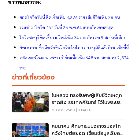
ข่าวที่เกี่ยวข้อง
ยอดโควิดวันนี้ ติดเชื้อเพิ่ม 3,226 ราย เสียชีวิตเพิ่ม 26 คน
รวมข่าว "โควิด-19" วันที่ 25 พ.ค.64 แบบอัพเดทล่าสุด
โควิดชลบุรี ติดเชื้อรายใหม่เพิ่ม 34 ราย อัพเดท 9 สถานที่เสียง
อัพเดทรายชื่อ ฉีดวัคซีนโควิด ในไทย อย.อนุมัติแล้วกี่รายเช็กที่นี่
คลัสเตอร์โรงงาน'เพชรบุรี' ติดเชื้อเพิ่ม 648 ราย สะสมพุ่ง 2,374
ราย
ข่าวที่เกี่ยวข้อง
ในหลวง ทรงรับศพผู้เสียชีวิตเหตุก
ราดยิง รร.เทพศิรินทร์ ไว้ในพระบรม
ราชานุเคราะห์
08 ส.ค. 2569 | 13:40 น.
คมนาคม ศึกษาระบบจราจรมอสโก
หวังไทยต่อยอด เชื่อมข้อมูลเรียล