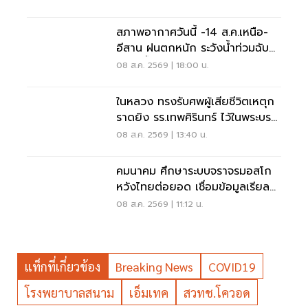
สภาพอากาศวันนี้ -14 ส.ค.เหนือ-
อีสาน ฝนตกหนัก ระวังน้ำท่วมฉับ
พลัน น้ำป่าไหลหลาก
08 ส.ค. 2569 | 18:00 น.
ในหลวง ทรงรับศพผู้เสียชีวิตเหตุก
ราดยิง รร.เทพศิรินทร์ ไว้ในพระบรม
ราชานุเคราะห์
08 ส.ค. 2569 | 13:40 น.
คมนาคม ศึกษาระบบจราจรมอสโก
หวังไทยต่อยอด เชื่อมข้อมูลเรียล
ไทม์ แก้รถติด
08 ส.ค. 2569 | 11:12 น.
แท็กที่เกี่ยวข้อง
Breaking News
COVID19
โรงพยาบาลสนาม
เอ็มเทค
สวทช.โควอด