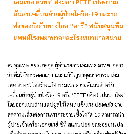
เอ็มเทค สวทช. ส่งมอบ PETE เปลความ
ดันลบเคลื่อนย้ายผู้ป่วยโควิด-19 และรถ
ส่งของบังคับทางไกล “อารี” สนับสนุนทีม
แพทย์โรงพยาบาลและโรงพยาบาลสนาม
ดร.จุลเทพ ขจรไชยกูล ผู้อำนวยการเอ็มเทค สวทช. กล่าว
ว่า ทีมวิจัยการออกแบบและแก้ปัญหาอุตสาหกรรม เอ็ม
เทค สวทช. ได้สร้างนวัตกรรมเปลความดันลบสำหรับ
เคลื่อนย้ายผู้ป่วยโควิด-19 หรือ ‘PETE (พีท) เปลปกป้อง’
โดยออกแบบส่วนแคปซูลไร้โลหะ แข็งแรง ปลอดภัย ช่วย
ลดความเสี่ยงต่อการแพร่กระจายเชื้อโควิด-19 สามารถนำ
ผู้ป่วยเข้าเครื่องเอกซเรย์-ซีที สแกนปอด ขณะอยู่บนเปล