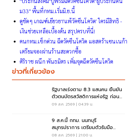
"ประกันสังคม"ปูพรมฉีดวัคซีนโควิด"ผู้ประกันตน
ม33" พื้นที่กทม.เริ่มมิ.ย.นี้
ดูชัดๆ เกณฑ์เยียวยา'แพ้วัคซีนโควิด' ใครมีสิทธิ -
เงินช่วยเหลือเบื้องต้น สรุปครบที่นี่!
คนกทม.เช็กด่วน ฉีดวัคซีนโควิด แอสตร้าเซนเนก้า
เตรียมจองผ่านร้านสะดวกซื้อ
ศิริราช ผนึก พันธมิตร เพิ่มจุดฉีดวัคซีนโควิด
ข่าวที่เกี่ยวข้อง
รัฐบาลเร่งตาม 8.3 แสนคน ยืนยัน
ตัวตนบัตรสวัสดิการแห่งรัฐ ก่อน
พลาดสิทธิ
09 ส.ค. 2569 | 04:39 น.
9 ส.ค.นี้ กทม. นนทบุรี
สมุทรปราการ เตรียมตัวรับมือ
'ไฟฟ้าดับ' หลายจุด
08 ส.ค. 2569 | 21:00 น.