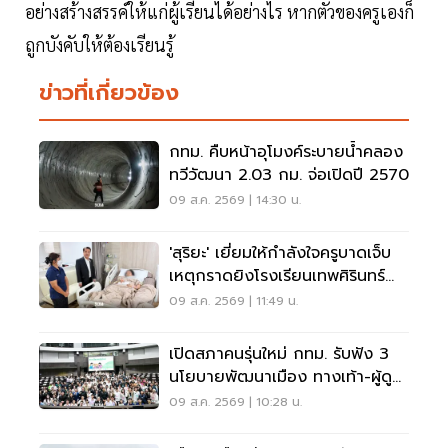
อย่างสร้างสรรค์ให้แก่ผู้เรียนได้อย่างไร หากตัวของครูเองก็
ถูกบังคับให้ต้องเรียนรู้
ข่าวที่เกี่ยวข้อง
กทม. คืบหน้าอุโมงค์ระบายน้ำคลอง
ทวีวัฒนา 2.03 กม. จ่อเปิดปี 2570
09 ส.ค. 2569 | 14:30 น.
'สุริยะ' เยี่ยมให้กำลังใจครูบาดเจ็บ
เหตุกราดยิงโรงเรียนเทพศิรินทร์
นนทบุรี
09 ส.ค. 2569 | 11:49 น.
เปิดสภาคนรุ่นใหม่ กทม. รับฟัง 3
นโยบายพัฒนาเมือง ทางเท้า-ผู้ดู
แลออทิสติก-จักรยาน
09 ส.ค. 2569 | 10:28 น.