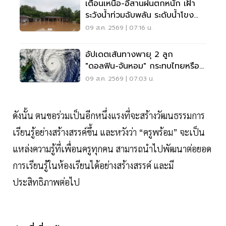
เตือนเหนือ-อีสานฝนตกหนัก เฝ้า
ระวังน้ำท่วมฉับพลัน ระดับน้ำโขง
เพิ่มสูง
09 ส.ค. 2569 | 07:16 น.
อัปเดตเส้นทางพายุ 2 ลูก
"ดอลฟิน-จันหอม" กระทบไทยหรือ
ไม่ เช็กเลย
09 ส.ค. 2569 | 07:03 น.
ดังนั้น ตนขอร่วมเป็นอีกหนึ่งแรงที่จะสร้างวัฒนธรรมการ
เรียนรู้อย่างสร้างสรรค์ขึ้น และหวังว่า “ครูพร้อม” จะเป็น
แหล่งความรู้ที่เพื่อนครูทุกคน สามารถนำไปพัฒนาต่อยอด
การเรียนรู้ในห้องเรียนได้อย่างสร้างสรรค์ และมี
ประสิทธิภาพต่อไป