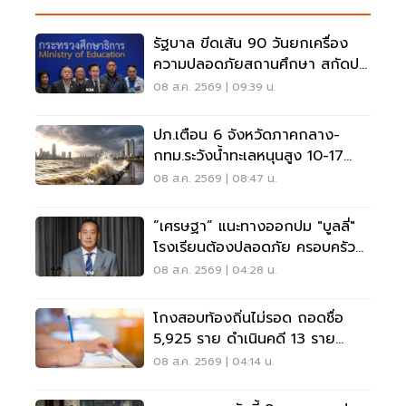
รัฐบาล ขีดเส้น 90 วันยกเครื่อง
ความปลอดภัยสถานศึกษา สกัดปม
บูลลี่
08 ส.ค. 2569 | 09:39 น.
ปภ.เตือน 6 จังหวัดภาคกลาง-
กทม.ระวังน้ำทะเลหนุนสูง 10-17
ส.ค.69
08 ส.ค. 2569 | 08:47 น.
“เศรษฐา” แนะทางออกปม "บูลลี่"
โรงเรียนต้องปลอดภัย ครอบครัว
ต้องรับฟัง
08 ส.ค. 2569 | 04:28 น.
โกงสอบท้องถิ่นไม่รอด ถอดชื่อ
5,925 ราย ดำเนินคดี 13 ราย
ปปง.ไล่เส้นการเงิน
08 ส.ค. 2569 | 04:14 น.