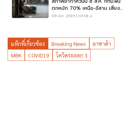
สภาพอากาศวันนี้ 8 ส.ค. กทม.ฝน
ตกหนัก 70% เหนือ-อีสาน เสี่ยง
น้ำท่วมฉับพลัน
08 ส.ค. 2569 | 03:38 น.
แท็กที่เกี่ยวข้อง
Breaking News
ลาซาด้า
MBK
COVID19
โควิดระลอก 3