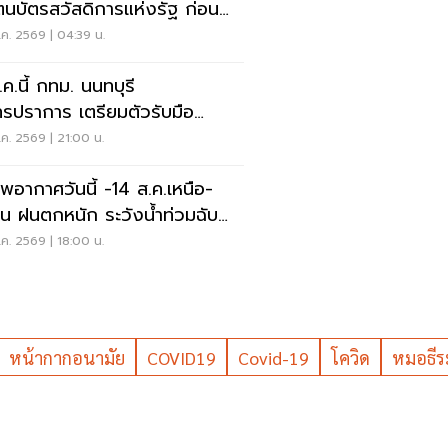
ตนบัตรสวัสดิการแห่งรัฐ ก่อน
ดสิทธิ
ค. 2569 | 04:39 น.
.ค.นี้ กทม. นนทบุรี
ทรปราการ เตรียมตัวรับมือ
ฟ้าดับ' หลายจุด
ค. 2569 | 21:00 น.
พอากาศวันนี้ -14 ส.ค.เหนือ-
าน ฝนตกหนัก ระวังน้ำท่วมฉับ
น น้ำป่าไหลหลาก
ค. 2569 | 18:00 น.
หน้ากากอนามัย
COVID19
Covid-19
โควิด
หมอธีร