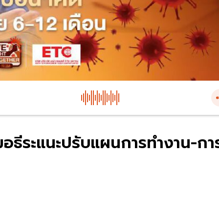
หมอธีระแนะปรับแผนการทำงาน-กา