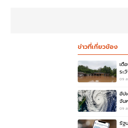
ข่าวที่เกี่ยวข้อง
เตื
ระว
สูง
09 ส.
อัป
จัน
09 ส.
รัฐ