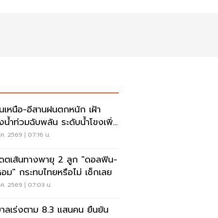
อนเหนือ-อีสานฝนตกหนัก เฝ้า
ังน้ำท่วมฉับพลัน ระดับน้ำโขงเพิ่ม
ค. 2569 | 07:16 น.
เดตเส้นทางพายุ 2 ลูก "ดอลฟิน-
หอม" กระทบไทยหรือไม่ เช็กเลย
ค. 2569 | 07:03 น.
บาลเร่งตาม 8.3 แสนคน ยืนยัน