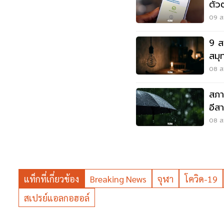
ตัว
พลา
09 ส.
9 ส
สมุ
'ไฟ
08 ส.
สภา
อีส
พลั
08 ส.
แท็กที่เกี่ยวข้อง
Breaking News
จุฬา
โควิด-19
สเปรย์แอลกอฮอล์