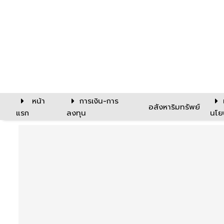
หน้า
การเงิน-การ
อสังหาริมทรัพย์
แรก
ลงทุน
นโย