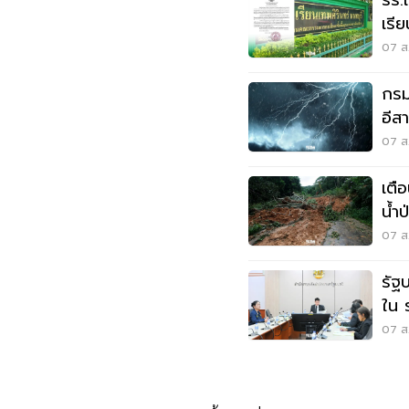
รร.
เรี
เหต
07 ส.
กรมอ
อีส
ระว
07 ส.
เตื
น้ำ
07 ส.
รัฐ
ใน 
แสน
07 ส.