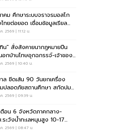
าคม ศึกษาระบบจราจรมอสโก
งไทยต่อยอด เชื่อมข้อมูลเรียล
์ แก้รถติด
ค. 2569 | 11:12 น.
ุทิน" สั่งสังคายนากฎหมายปืน
อกบ้านโทษอุกฉกรรจ์-เจ้าของ
หนัก
ค. 2569 | 10:40 น.
บาล ขีดเส้น 90 วันยกเครื่อง
มปลอดภัยสถานศึกษา สกัดปม
่
ค. 2569 | 09:39 น.
เตือน 6 จังหวัดภาคกลาง-
.ระวังน้ำทะเลหนุนสูง 10-17
.69
ค. 2569 | 08:47 น.