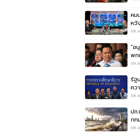
คมน
หวั
ไทม
08 ส.
"อน
พกน
โดน
08 ส.
รัฐ
ควา
บูลลี
08 ส.
ปภ.
กทม
ส.ค
08 ส.