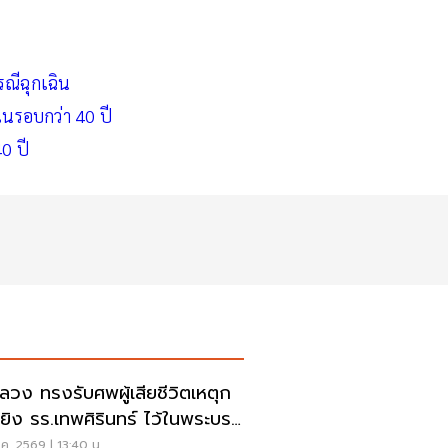
ณีฉุกเฉิน
ดในรอบกว่า 40 ปี
40 ปี
ลวง ทรงรับศพผู้เสียชีวิตเหตุก
ยิง รร.เทพศิรินทร์ ไว้ในพระบรม
านุเคราะห์
ค. 2569 | 13:40 น.