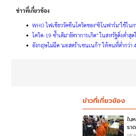
ช่าวที่เกี่ยวข้อง
WHO ไฟเขียววัคซีนโควิดของ"ซิโนฟาร์ม"ใช้ในกร
โควิด-19 ซ้ำเติม"อัตราการเกิด" ในสหรัฐดิ่งต่ำสุ
อังกฤษไม่ฉีด 'แอสตร้าเซนเนก้า' ให้คนที่ต่ำกว่า 
ข่าวที่เกี่ยวข้อง
ในห
ราด
ราช
08 ส.