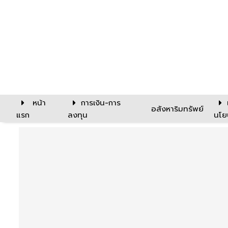
หน้า
การเงิน-การ
อสังหาริมทรัพย์
แรก
ลงทุน
นโย