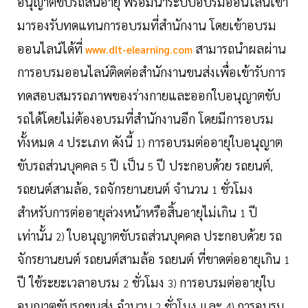
อนุญาตขับรถสิ้นอายุ พร้อมนำระบบอบรมออนไลน์เข้า
มารองรับทดแทนการอบรมที่สำนักงาน โดยเข้าอบรม
ออนไลน์ได้ที่
สามารถนำผลผ่าน
www.dlt-elearning.com
การอบรมออนไลน์ติดต่อสำนักงานขนส่งเพื่อเข้ารับการ
ทดสอบสมรรถภาพของร่างกายและออกใบอนุญาตขับ
รถได้โดยไม่ต้องอบรมที่สำนักงานอีก โดยมีการอบรม
ทั้งหมด
ประเภท ดังนี้
การอบรมต่ออายุใบอนุญาต
4
1)
ขับรถส่วนบุคคล
ปี เป็น
ปี ประกอบด้วย รถยนต์
5
5
,
รถยนต์สามล้อ
รถจักรยานยนต์ จำนวน
ชั่วโมง
,
1
สำหรับการต่ออายุล่วงหน้าหรือสิ้นอายุไม่เกิน
ปี
1
เท่านั้น
ใบอนุญาตขับรถส่วนบุคคล ประกอบด้วย รถ
2)
จักรยานยนต์ รถยนต์สามล้อ รถยนต์ ที่ขาดต่ออายุเกิน
1
ปี ใช้ระยะเวลาอบรม
ชั่วโมง
การอบรมต่ออายุใบ
2
3)
อนุญาตขับรถขนส่ง จำนวน
ชั่วโมง และ
การอบรม
2
4)