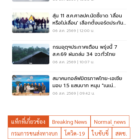
ลุ้น 11 ส.ค.ศาลปค.นัดชี้ขาด 'เลื่อน
หรือไม่เลื่อน' เลือกตั้งบอร์ดประกัน
สังคม
06 ส.ค. 2569 | 12:00 น.
กรมอุตุฯประกาศเตือน พรุ่งนี้ 7
ส.ค.69 ฝนถล่ม 34 จว.ทั่วไทย
06 ส.ค. 2569 | 10:07 น.
สมาคมกอล์ฟมิตรภาพไทย-เอเชีย
มอบ 1.5 แสนบาท หนุน "เนเน่
รอยัล" ลุยเวทีที่สหรัฐ
06 ส.ค. 2569 | 09:42 น.
แท็กที่เกี่ยวข้อง
Breaking News
Normal_news
กรมการขนส่งทางบก
โควิด-19
ใบขับขี่
สตช.