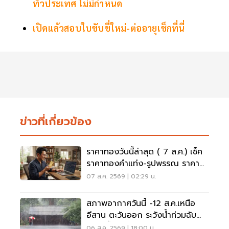
ทั่วประเทศ ไม่มีกำหนด
เปิดแล้วสอบใบขับขี่ใหม่-ต่ออายุเช็กที่นี่
ข่าวที่เกี่ยวข้อง
ราคาทองวันนี้ล่าสุด ( 7 ส.ค.) เช็ค
ราคาทองคำแท่ง-รูปพรรณ ราคา
ขาย - รับซื้อ กี่บาท
07 ส.ค. 2569 | 02:29 น.
สภาพอากาศวันนี้ -12 ส.ค.เหนือ
อีสาน ตะวันออก ระวังน้ำท่วมฉับ
พลัน น้ำป่าไหลหลาก
06 ส.ค. 2569 | 18:00 น.