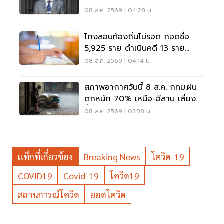
ต้องรับฟัง
08 ส.ค. 2569 | 04:28 น.
โกงสอบท้องถิ่นไม่รอด ถอดชื่อ
5,925 ราย ดำเนินคดี 13 ราย
ปปง.ไล่เส้นการเงิน
08 ส.ค. 2569 | 04:14 น.
สภาพอากาศวันนี้ 8 ส.ค. กทม.ฝน
ตกหนัก 70% เหนือ-อีสาน เสี่ยง
น้ำท่วมฉับพลัน
08 ส.ค. 2569 | 03:38 น.
แท็กที่เกี่ยวข้อง
Breaking News
โควิด-19
COVID19
Covid-19
โควิด19
สถานการณ์โควิด
ยอดโควิด