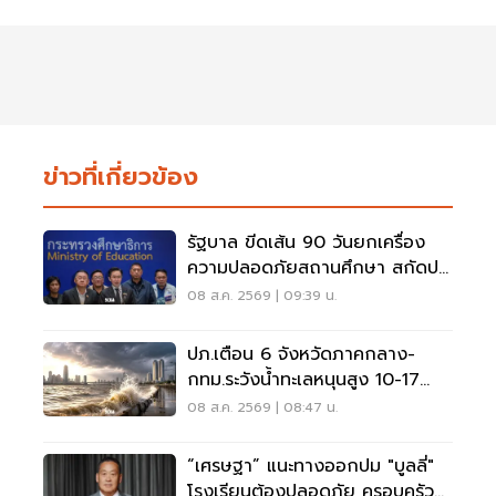
ข่าวที่เกี่ยวข้อง
รัฐบาล ขีดเส้น 90 วันยกเครื่อง
ความปลอดภัยสถานศึกษา สกัดปม
บูลลี่
08 ส.ค. 2569 | 09:39 น.
ปภ.เตือน 6 จังหวัดภาคกลาง-
กทม.ระวังน้ำทะเลหนุนสูง 10-17
ส.ค.69
08 ส.ค. 2569 | 08:47 น.
“เศรษฐา” แนะทางออกปม "บูลลี่"
โรงเรียนต้องปลอดภัย ครอบครัว