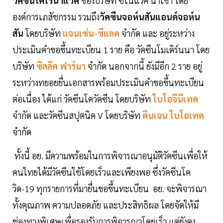
วัคซีนโคโรนาแวค
ของบริษัท ซิโนแวค นำเข้า โดย
องค์การเภสัชกรรม รวมถึง
วัคซีนจอห์นสันแอนด์จอห์น
สัน
โดยบริษัท
แจนเซ่น-ซีแลค
จำกัด และ อยู่ระหว่าง
ประเมินคำขอขึ้นทะเบียน 1 ราย คือ วัคซีนโมเดิร์นนา โดย
บริษัท
ซิลลิค ฟาร์มา
จำกัด นอกจากนี้ ยังมีอีก 2 ราย อยู่
ระหว่างทยอยยื่นเอกสารพร้อมประเมินคำขอขึ้นทะเบียน
ต่อเนื่อง ได้แก่ วัคซีนโควัคซีน โดยบริษัท
ไบโอจีนีเทค
จำกัด และวัคซีนสปุตนิค V โดยบริษัท
คินเจน ไบโอเทค
จำกัด
ทั้งนี้ อย. มีความพร้อมในการพิจารณาอนุมัติวัคซีนเพื่อให้
คนไทยได้มีวัคซีนใช้โดยเร็วและเพียงพอ ซึ่งวัคซีนโค
วิด-19 ทุกรายการที่มายื่นขอขึ้นทะเบียน อย. จะพิจารณา
ทั้งคุณภาพ ความปลอดภัย และประสิทธิผล โดยจัดให้มี
ช่องทางพิเศษเพื่อรองรับการพิจารณาโดยเร็ว แต่ยังคง