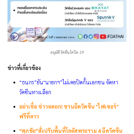
อนุมัติวัคซีนโควิด-19
ข่าวที่เกี่ยวข้อง
“ธนกร”ยัน"นายกฯ”ไม่เคยปิดกั้นเอกชน จัดหา
วัคซีนทางเลือก
อย่าเชื่อ ข่าวหลอก! ชวนฉีดวัคซีน "ไฟเซอร์"
ฟรีที่ลาว
“ศุภชัย”สั่งปรับพื้นที่โลตัสพระราม 4 ฉีดวัคซีน