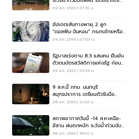
ระวังน้ำท่วมฉับพลัน ระดับน้ำโขง
เพิ่มสูง
09 ส.ค. 2569 | 07:16 น.
อัปเดตเส้นทางพายุ 2 ลูก
"ดอลฟิน-จันหอม" กระทบไทยหรือ
ไม่ เช็กเลย
09 ส.ค. 2569 | 07:03 น.
รัฐบาลเร่งตาม 8.3 แสนคน ยืนยัน
ตัวตนบัตรสวัสดิการแห่งรัฐ ก่อน
พลาดสิทธิ
09 ส.ค. 2569 | 04:39 น.
9 ส.ค.นี้ กทม. นนทบุรี
สมุทรปราการ เตรียมตัวรับมือ
'ไฟฟ้าดับ' หลายจุด
08 ส.ค. 2569 | 21:00 น.
สภาพอากาศวันนี้ -14 ส.ค.เหนือ-
อีสาน ฝนตกหนัก ระวังน้ำท่วมฉับ
พลัน น้ำป่าไหลหลาก
08 ส.ค. 2569 | 18:00 น.