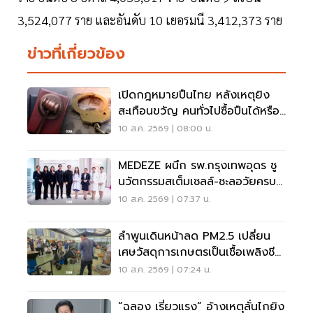
3,524,077 ราย และอันดับ 10 เยอรมนี 3,412,373 ราย
ข่าวที่เกี่ยวข้อง
เปิดกฎหมายปืนไทย หลังเหตุยิง
สะเทือนขวัญ คนทั่วไปซื้อปืนได้หรือ
ไม่?
10 ส.ค. 2569 | 08:00 น.
MEDEZE ผนึก รพ.กรุงเทพอุดร ชู
นวัตกรรมสเต็มเซลล์-ชะลอวัยครบ
วงจร
10 ส.ค. 2569 | 07:37 น.
ลำพูนเดินหน้าลด PM2.5 เปลี่ยน
เศษวัสดุการเกษตรเป็นเชื้อเพลิงชีว
มวล
10 ส.ค. 2569 | 07:24 น.
“ฉลอง เรี่ยวแรง“ อ้างเหตุลั่นไกยิง