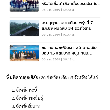
หรือไม่เลื่อน' เลือกตั้งบอร์ดประกัน
สังคม
06 ส.ค. 2569 | 12:00 น.
กรมอุตุฯประกาศเตือน พรุ่งนี้ 7
ส.ค.69 ฝนถล่ม 34 จว.ทั่วไทย
06 ส.ค. 2569 | 10:07 น.
สมาคมกอล์ฟมิตรภาพไทย-เอเชีย
มอบ 1.5 แสนบาท หนุน "เนเน่
รอยัล" ลุยเวทีที่สหรัฐ
06 ส.ค. 2569 | 09:42 น.
พื้นที่ควบคุม(สีส้ม)
26 จังหวัด (เดิม 59 จังหวัด) ได้แก่
จังหวัดกระบี่
จังหวัดกาฬสินธุ์
จังหวัดชัยนาท