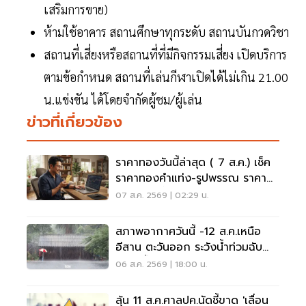
เสริมการขาย)
ห้ามใช้อาคาร สถานศึกษาทุกระดับ สถานบันกวดวิชา
สถานที่เสี่ยงหรือสถานที่ที่มีกิจกรรมเสี่ยง เปิดบริการ
ตามข้อกําหนด สถานที่เล่นกีฬาเปิดได้ไม่เกิน 21.00
น.แข่งขัน ได้โดยจํากัดผู้ชม/ผู้เล่น
ข่าวที่เกี่ยวข้อง
ราคาทองวันนี้ล่าสุด ( 7 ส.ค.) เช็ค
ราคาทองคำแท่ง-รูปพรรณ ราคา
ขาย - รับซื้อ กี่บาท
07 ส.ค. 2569 | 02:29 น.
สภาพอากาศวันนี้ -12 ส.ค.เหนือ
อีสาน ตะวันออก ระวังน้ำท่วมฉับ
พลัน น้ำป่าไหลหลาก
06 ส.ค. 2569 | 18:00 น.
ลุ้น 11 ส.ค.ศาลปค.นัดชี้ขาด 'เลื่อน