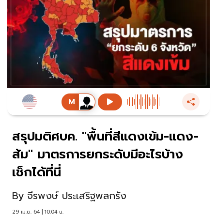
สรุปมติศบค. "พื้นที่สีแดงเข้ม-แดง-
ส้ม" มาตรการยกระดับมีอะไรบ้าง
เช็กได้ที่นี่
By
จีรพงษ์ ประเสริฐพลกรัง
29 เม.ย. 64 | 10:04 น.