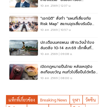
มหาวิทยาลัยเกษตรศาสตร์
10 ส.ค. 2569 | 12:37 น.
"เอกนิติ" สั่งทำ "แผนที่เสี่ยงภัย
Risk Map" สแกนจุดเสี่ยงรับมือน้ำ
ท่วม
10 ส.ค. 2569 | 10:57 น.
ปภ.เตือนนครพนม เฝ้าระวังน้ำโขง
ล้นตลิ่ง 10-14 ส.ค.69 เช็กพื้นที่
เสี่ยงด่วน
10 ส.ค. 2569 | 09:08 น.
เปิดกฎหมายปืนไทย หลังเหตุยิง
สะเทือนขวัญ คนทั่วไปซื้อปืนได้หรือ
ไม่?
10 ส.ค. 2569 | 08:00 น.
แท็กที่เกี่ยวข้อง
Breaking News
จุฬา
วัคซีน