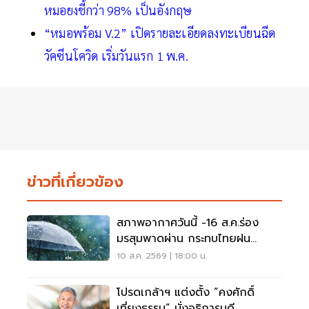
หมอยงชี้กว่า 98% เป็นอังกฤษ
“หมอพร้อม V.2” เปิดรายละเอียดลงทะเบียนฉีด
วัคซีนโควิด เริ่มวันแรก 1 พ.ค.
ข่าวที่เกี่ยวข้อง
สภาพอากาศวันนี้ -16 ส.ค.ร่อง
มรสุมพาดผ่าน กระทบไทยฝน
ตกหนักบางแห่ง
10 ส.ค. 2569 | 18:00 น.
โปรดเกล้าฯ แต่งตั้ง “คงศักดิ์
เที่ยงธรรม” นั่งอธิการบดี