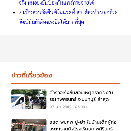
จริง หมอยงยันป้องกันแพร่กระจายได้
2 เรื่องด่วนวัคซีนซิโนแวคที่ สธ. ต้องทำ หมอธีระ
วัฒน์ยันยังต้องเร่งฉีดให้มากที่สุด
ข่าวที่เกี่ยวข้อง
ตำรวจเร่งสืบสวนเหตุกราดยิงใน
รร.เทพศิรินทร์ จ.นนทบุรี ล่าสุด
07 ส.ค. 2569 | 08:03 น.
สลด พบศพ ปู่-ย่า ในบ้านเด็กผู้ก่อ
เหตุกราดยิงโรงเรียนเทพศิรินทร์