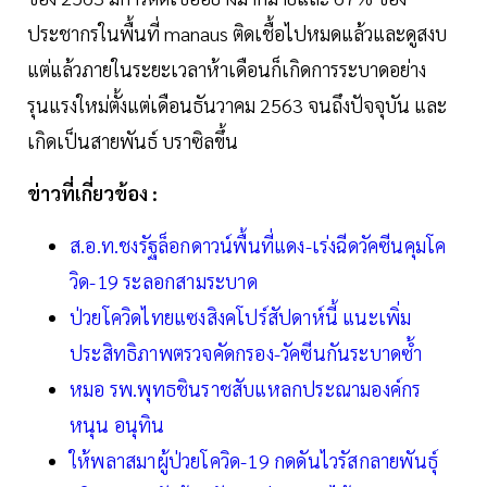
ประชากรในพื้นที่ manaus ติดเชื้อไปหมดแล้วและดูสงบ
แต่แล้วภายในระยะเวลาห้าเดือนก็เกิดการระบาดอย่าง
รุนแรงใหม่ตั้งแต่เดือนธันวาคม 2563 จนถึงปัจจุบัน และ
เกิดเป็นสายพันธ์ บราซิลขึ้น
ข่าวที่เกี่ยวข้อง :
ส.อ.ท.ชงรัฐล็อกดาวน์พื้นที่แดง-เร่งฉีดวัคซีนคุมโค
วิด-19 ระลอกสามระบาด
ป่วยโควิดไทยแซงสิงคโปร์สัปดาห์นี้ แนะเพิ่ม
ประสิทธิภาพตรวจคัดกรอง-วัคซีนกันระบาดซ้ำ
หมอ รพ.พุทธชินราชสับแหลกประณามองค์กร
หนุน อนุทิน
ให้พลาสมาผู้ป่วยโควิด-19 กดดันไวรัสกลายพันธุ์