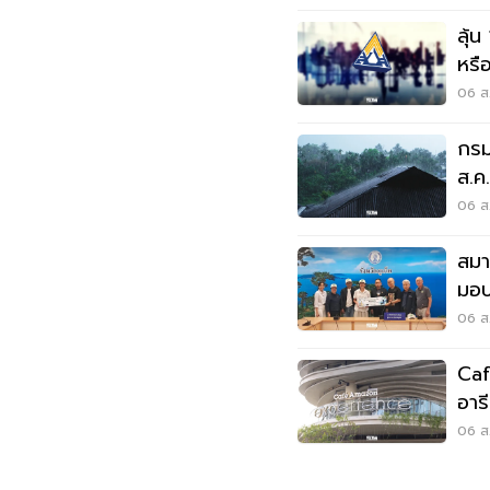
ลุ้น
หรือ
สัง
06 ส.
กรม
ส.ค
06 ส.
สมา
มอบ
ลุยเ
06 ส.
Caf
อาร
Wo
06 ส.