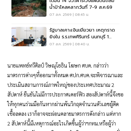
เตือน 14 จว.เฝ้าระวังแผ่นดินถล่ม
น้ำป่าไหลหลากวันที่ 7-9 ส.ค.69
07 ส.ค. 2569 | 08:45 น.
รัฐบาลเคาะเงินเยียวยา เหตุกราด
ยิงใน ร.ร.เทพศิรินทร์ นนทบุรี 1
แสน-1ล้าน
07 ส.ค. 2569 | 08:40 น.
นายแพทย์ทวีศิลป์ วิษณุโยธิน โฆษก ศบค. กล่าวว่า
มาตรการต่างๆที่ออกมาทั้งหมด ศปก.ศบค.จะพิจารณาและ
ประเมินสถานการณ์ภาพใหญ่ของประเทศประมาณ 2
สัปดาห์ ยืนยันไม่มีการประกาศเคอร์ฟิว สองสัปดาห์นี้จึงขอ
ให้ทุกคนร่วมมือกันหากผ่านพ้นวิกฤตจำนวนตัวเลขผู้ติด
เชื้อลดลง เราก็อาจจะผ่อนคลายมาตรการดังกล่าว แต่หาก
2 สัปดาห์นี้มีเหตุการณ์อะไรเกิดขึ้นผู้ว่าฯกทม.หรือผู้ว่า