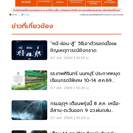
ข่าวที่เกี่ยวข้อง
“หนี-ซ่อน-สู้” วิธีเอาตัวรอดเมื่อเผ
ขิญเหตุการณ์ยิงกราด
07 ส.ค. 2569 | 10:55 น.
รร.เทพศิรินทร์ นนทบุรี ประกาศหยุด
เรียนกรณีพิเศษ 10-14 ส.ค.69
หลังเหตุกราดยิง
07 ส.ค. 2569 | 10:25 น.
กรมอุตุฯ เตือนพรุ่งนี้ 8 ส.ค. เหนือ-
อีสาน-ตะวันออก 9 จว.ฝนถล่ม
ระวังน้ำท่วมฉับพลัน
07 ส.ค. 2569 | 10:20 น.