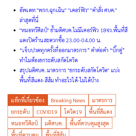
อัพเดท "พรก.ฉุกเฉิน" "เคอร์ฟิว" "คำสั่ง ศบค."
ล่าสุดที่นี่
"หมอทวีศิลป์" ย้ำมติศบค.ไม่มีเคอร์ฟิว 18จว.พื้นที่สี
แดงปิดร้านสะดวกซื้อ 23.00-04.00 น.
“เจ็บปวดทุกครั้งที่ออกมาตรการ” คำต่อคำ “บิ๊กตู่”
ทำไมต้องยกระดับสกัดโควิด
สรุปมติศบค. มาตรการ "ยกระดับสกัดโควิด" แบ่ง
พื้นที่สีแดง-สีส้ม ทำอะไรได้-ไม่ได้บ้าง
แท็กที่เกี่ยวข้อง
Breaking News
มาตรการ
ยกระดับ
COVID19
โควิด19
พื้นที่สีแดง
หมอทวีศิลป์
มติศบค.
พื้นที่ควบคุมสูงสุด
พื้นที่ควบคุม
พื้นที่สีส้ม