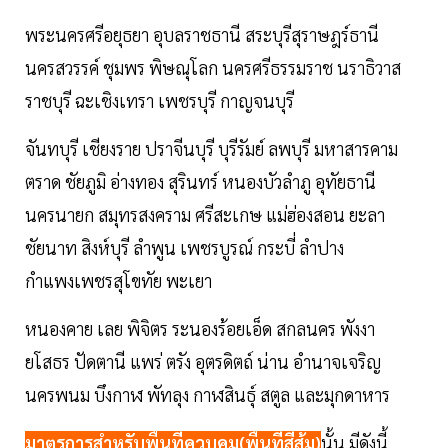
พระนครศรีอยุธยา อุบลราชธานี สระบุรีสุราษฎร์ธานี
นครสวรรค์ ชุมพร พิษณุโลก นครศรีธรรมราช นราธิวาส
ราชบุรี ฉะเชิงเทรา เพชรบุรี กาญจนบุรี
จันทบุรี เชียงราย ปราจีนบุรี บุรีรัมย์ ลพบุรี มหาสารคาม
ตราด ชัยภูมิ อ่างทอง สุรินทร์ หนองบัวลำภู อุทัยธานี
นครนายก สมุทรสงคราม ศรีสะเกษ แม่ฮ่องสอน ยะลา
ชัยนาท สิงห์บุรี ลำพูน เพชรบูรณ์ กระบี่ ลำปาง
กำแพงเพชรสุโขทัย พะเยา
หนองคาย เลย พิจิตร ระนองร้อยเอ็ด สกลนคร พังงา
ยโสธร ปัดตานี แพร่ ตรัง อุตรดิตถ์ น่าน อำนาจเจริญ
นครพนม บึงกาฬ พัทลุง กาฬสินธุ์ สตูล และมุกดาหาร
มาตรการสำหรับพื้นที่ควบคุม(พื้นที่สีส้ม)
นั้น มีดังนี้