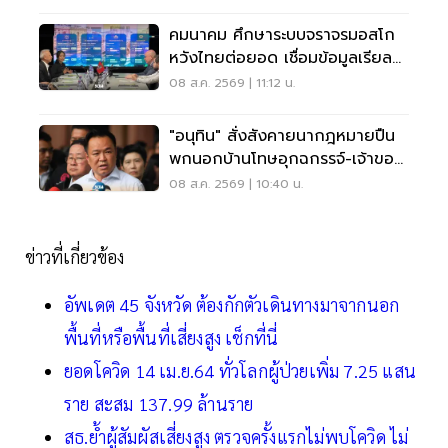
คมนาคม ศึกษาระบบจราจรมอสโก
หวังไทยต่อยอด เชื่อมข้อมูลเรียล
ไทม์ แก้รถติด
08 ส.ค. 2569 | 11:12 น.
"อนุทิน" สั่งสังคายนากฎหมายปืน
พกนอกบ้านโทษอุกฉกรรจ์-เจ้าของ
โดนหนัก
08 ส.ค. 2569 | 10:40 น.
ข่าวที่เกี่ยวข้อง
อัพเดต 45 จังหวัด ต้องกักตัวเดินทางมาจากนอก
พื้นที่หรือพื้นที่เสี่ยงสูง เช็กที่นี่
ยอดโควิด 14 เม.ย.64 ทั่วโลกผู้ป่วยเพิ่ม 7.25 แสน
ราย สะสม 137.99 ล้านราย
สธ.ย้ำผู้สัมผัสเสี่ยงสูง ตรวจครั้งแรกไม่พบโควิด ไม่