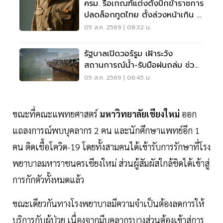
ครม. รื้อเกณฑ์แต่งตั้งบิ๊กข้าราชการ
ปลดล็อกทูตไทย ตั้งล่วงหน้าเกิน 2
เดือน
05 ส.ค. 2569 | 08:32 น.
รัฐบาลเปิดวอร์รูม เฝ้าระวัง
สถานการณ์น้ำ-รับมือฝนถล่ม ช่วย
เหลือปชช. 24 ชม.
05 ส.ค. 2569 | 06:45 น.
ขณะที่คณะแพทยศาสตร์
มหาวิทยาลัยเชียงใหม่
ออก
แถลงการณ์พบบุคลากร 2 คน และนักศึกษาแพทย์อีก 1
คน ติดเชื้อโควิด-19 โดยทั้งสามคนได้เข้ารับการรักษาที่โรง
พยาบาลมหาราชนครเชียงใหม่ ส่วนผู้สัมผัสใกล้ชิดได้เข้าสู่
การกักตัวทั้งหมดแล้ว
ขณะเดียวกันทางโรงพยาบาลมีความจำเป็นต้องลดการให้
บริการกับผู้ป่วย เนื่องจากมีบุคลากรบางส่วนต้องเข้าสู่การ