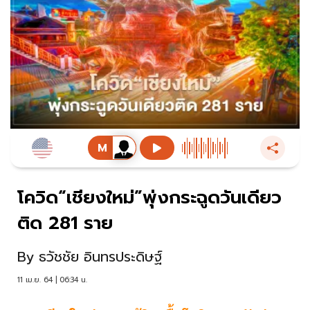
โควิด“เชียงใหม่”พุ่งกระฉูดวันเดียว
ติด 281 ราย
By
ธวัชชัย อินทรประดิษฐ์
11 เม.ย. 64 | 06:34 น.