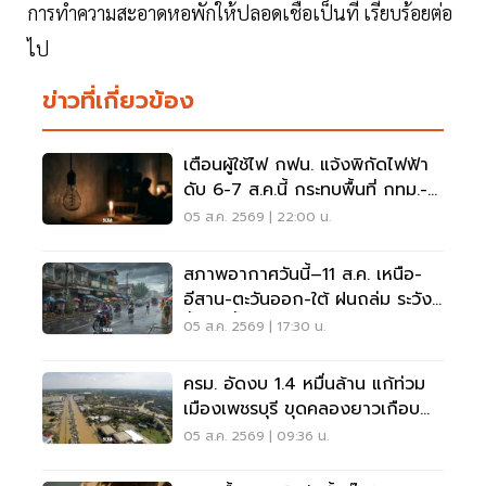
การทำความสะอาดหอพักให้ปลอดเชื้อเป็นที่ เรียบร้อยต่อ
ไป
ข่าวที่เกี่ยวข้อง
เตือนผู้ใช้ไฟ กฟน. แจ้งพิกัดไฟฟ้า
ดับ 6-7 ส.ค.นี้ กระทบพื้นที่ กทม.-
นนทบุรี-สมุทรปราการ
05 ส.ค. 2569 | 22:00 น.
สภาพอากาศวันนี้–11 ส.ค. เหนือ-
อีสาน-ตะวันออก-ใต้ ฝนถล่ม ระวัง
น้ำป่า น้ำท่วมขัง
05 ส.ค. 2569 | 17:30 น.
ครม. อัดงบ 1.4 หมื่นล้าน แก้ท่วม
เมืองเพชรบุรี ขุดคลองยาวเกือบ
40 กม.
05 ส.ค. 2569 | 09:36 น.