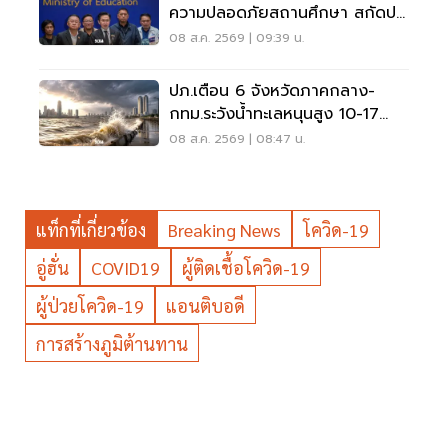
ความปลอดภัยสถานศึกษา สกัดปม
บูลลี่
08 ส.ค. 2569 | 09:39 น.
ปภ.เตือน 6 จังหวัดภาคกลาง-
กทม.ระวังน้ำทะเลหนุนสูง 10-17
ส.ค.69
08 ส.ค. 2569 | 08:47 น.
แท็กที่เกี่ยวข้อง
Breaking News
โควิด-19
อู่ฮั่น
COVID19
ผู้ติดเชื้อโควิด-19
ผู้ป่วยโควิด-19
แอนติบอดี
การสร้างภูมิต้านทาน