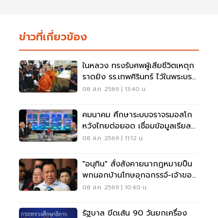
ข่าวที่เกี่ยวข้อง
ในหลวง ทรงรับศพผู้เสียชีวิตเหตุก
ราดยิง รร.เทพศิรินทร์ ไว้ในพระบรม
ราชานุเคราะห์
08 ส.ค. 2569 | 13:40 น.
คมนาคม ศึกษาระบบจราจรมอสโก
หวังไทยต่อยอด เชื่อมข้อมูลเรียล
ไทม์ แก้รถติด
08 ส.ค. 2569 | 11:12 น.
"อนุทิน" สั่งสังคายนากฎหมายปืน
พกนอกบ้านโทษอุกฉกรรจ์-เจ้าของ
โดนหนัก
08 ส.ค. 2569 | 10:40 น.
รัฐบาล ขีดเส้น 90 วันยกเครื่อง