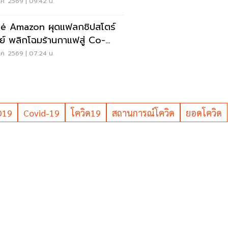
วทีที่สหรัฐ
ค. 2569 | 09:42 น.
é Amazon ผุดแฟลกชิปสโตร์
ีย์ พลิกโฉมร้านกาแฟสู่ Co-
rking Space ครบวงจร
ค. 2569 | 07:24 น.
D19
Covid-19
โควิด19
สถานการณ์โควิด
ยอดโควิด