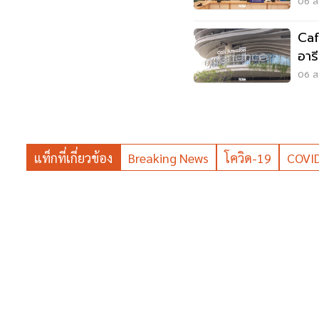
ลุยเ
06 ส.
Caf
อาร
Wo
06 ส.
แท็กที่เกี่ยวข้อง
Breaking News
โควิด-19
COVI