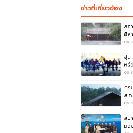
ข่าวที่เกี่ยวข้อง
สภา
อีส
พลั
06 ส.
ลุ้น
หรือ
สัง
06 ส.
กรม
ส.ค
06 ส.
สมา
มอบ