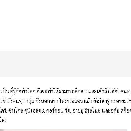
็นที่รู้จักทั่วโลก ซึ่งจะทำให้สามารถสื่อสารและเข้าถึงได้กับคนท
ข้าถึงคนทุกกลุ่ม ซึ่งนอกจาก โดราเอม่อนแล้ว ยังมี ฮารูกะ อายะเ
ริ, ชินโกะ คุนิเอะดะ, กอร์ดอน รีด, อายุมุ ฮิระโนะ และอดัม สก็อต
ื่อง