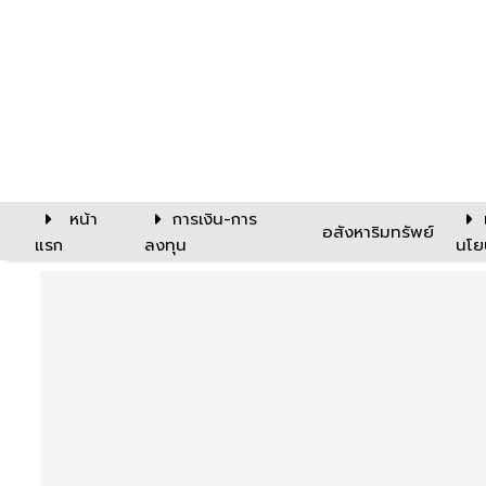
หน้า
การเงิน-การ
อสังหาริมทรัพย์
แรก
ลงทุน
นโย