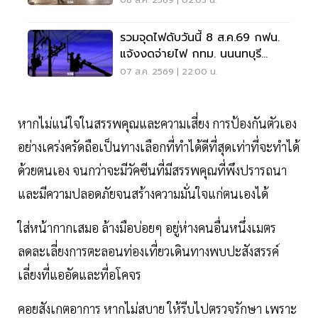
08 ส.ค. 2569 | 02:03 น.
รวมจุดไฟดับวันนี้ 8 ส.ค.69 กฟน.
แจ้งงดจ่ายไฟ กทม. นนนทบุรี
สมุทรปราการ
07 ส.ค. 2569 | 22:00 น.
หากไม่แน่ใจในสรรพคุณและความเสี่ยง การป้องกันตัวเอง
อย่างเคร่งครัดถือเป็นทางเลือกที่ทำได้ดีที่สุดเท่าที่จะทำได้
ด้วยตนเอง จนกว่าจะมีวัคซีนที่มีสรรพคุณที่พึงปรารถนา
และมีความปลอดภัยจนสร้างความมั่นใจแก่ตนเองได้
ใส่หน้ากากเสมอ ล้างมือบ่อยๆ อยู่ห่างคนอื่นหนึ่งเมตร
ลดละเลี่ยงการตะลอนท่องเที่ยวเดินทางพบปะสังสรรค์
เลี่ยงที่แออัดและที่อโคจร
คอยสังเกตอาการ หากไม่สบาย ให้รีบไปตรวจรักษา เพราะ