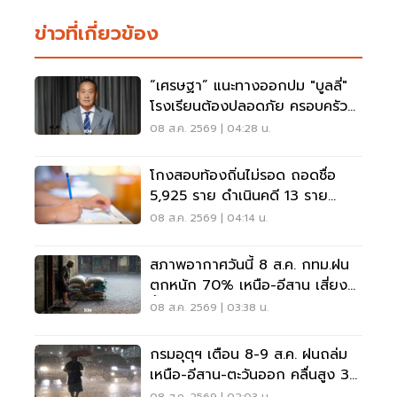
ข่าวที่เกี่ยวข้อง
“เศรษฐา” แนะทางออกปม "บูลลี่"
โรงเรียนต้องปลอดภัย ครอบครัว
ต้องรับฟัง
08 ส.ค. 2569 | 04:28 น.
โกงสอบท้องถิ่นไม่รอด ถอดชื่อ
5,925 ราย ดำเนินคดี 13 ราย
ปปง.ไล่เส้นการเงิน
08 ส.ค. 2569 | 04:14 น.
สภาพอากาศวันนี้ 8 ส.ค. กทม.ฝน
ตกหนัก 70% เหนือ-อีสาน เสี่ยง
น้ำท่วมฉับพลัน
08 ส.ค. 2569 | 03:38 น.
กรมอุตุฯ เตือน 8-9 ส.ค. ฝนถล่ม
เหนือ-อีสาน-ตะวันออก คลื่นสูง 3
เมตร