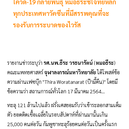
โควิด-19 กลายพันธุ์ หมอธีระชี้โจทย์หลัก
ทุกประเทศหาวัคซีนที่มีสรรพคุณที่จะ
รองรับการระบาดของไวรัส
รายงานข่าวระบุว่า
รศ.นพ.ธีระ วรธนารัตน์
(
หมอธีระ
)
คณะแพทยศาสตร์
จุฬาลงกรณ์มหาวิทยาลัย
ได้โพสต์ข้อ
ความผ่านเฟซบุ๊ก "Thira Woratanarat (ป๊ามี้คีน)" โดยมี
ข้อความว่า สถานการณ์ทั่วโลก 17 มีนาคม 2564...
ทะลุ 121 ล้านไปแล้ว ฝรั่งเศสยอมรับว่าเข้าระลอกสามเต็ม
ตัว ยอดติดเชื้อเฉลี่ยในรอบสัปดาห์ที่ผ่านมานั้นเกิน
25,000 คนต่อวัน กัมพูชาทะลุร้อยคนต่อวันเป็นครั้งแรก