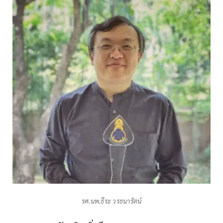
รศ.นพ.ธีระ วรธนารัตน์