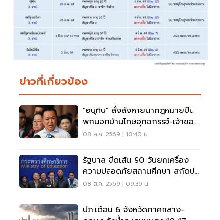
ข่าวที่เกี่ยวข้อง
"อนุทิน" สั่งสังคายนากฎหมายปืน
พกนอกบ้านโทษอุกฉกรรจ์-เจ้าของ
โดนหนัก
08 ส.ค. 2569 | 10:40 น.
รัฐบาล ขีดเส้น 90 วันยกเครื่อง
ความปลอดภัยสถานศึกษา สกัดปม
บูลลี่
08 ส.ค. 2569 | 09:39 น.
ปภ.เตือน 6 จังหวัดภาคกลาง-