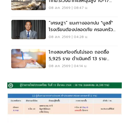
กทม.ระวังน้ำทะเลหนุนสูง 10-17
ส.ค.69
08 ส.ค. 2569 | 08:47 น.
“เศรษฐา” แนะทางออกปม "บูลลี่"
โรงเรียนต้องปลอดภัย ครอบครัว
ต้องรับฟัง
08 ส.ค. 2569 | 04:28 น.
โกงสอบท้องถิ่นไม่รอด ถอดชื่อ
5,925 ราย ดำเนินคดี 13 ราย
ปปง.ไล่เส้นการเงิน
08 ส.ค. 2569 | 04:14 น.