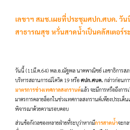
เลขาฯ สมช.เผยที่ประชุมศปก.ศบค. วัน
สาธารณสุข หวั่นสาดน้ำเป็นคลัสเตอร์ระ
วันนี้ (11มี.ค.64) พล.อ.ณัฐพล นาคพาณิชย์ เลขาธิการสภ
บริหารสถานการณ์โควิด 19 หรือ
ศปก.ศบค.
กล่าวก่อนการ
มาตรการช่วงเทศกาลสงกรานต์
แล้ว จะมีการหรือถึงการเป
มาตรการคลายล็อกในช่วงเทศกาลสงกรานต์เพียงประเด็นเดียว
พิจารณาด้วยความรอบคอบ
ส่วนข้อกังวลของหลายฝ่ายที่ระบุว่าหากมี
การสาดน้ำ
จะกล