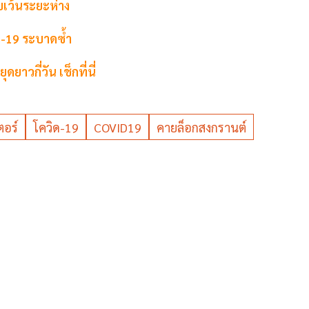
บบเว้นระยะห่าง
ิด-19 ระบาดซ้ำ
าวกี่วัน เช็กที่นี่
ตอร์
โควิด-19
COVID19
คายล็อกสงกรานต์