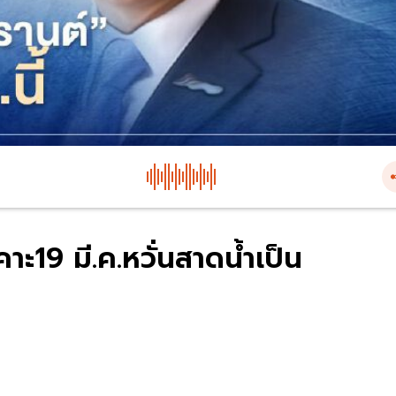
19 มี.ค.หวั่นสาดน้ำเป็น