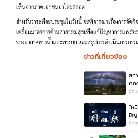
เห็นจากภาคเอกชนมาโดยตลอด
สำหรับวาระที่จะประชุมในวันนี้ จะพิจารณาเรื่องการจั
เคลื่อนมาตรการด้านสาธารณสุขเพื่อแก้ปัญหาการแพร่
ทางอากาศทางน้ำและทางบก และสรุปการดำเนินการการเข้
ข่าวที่เกี่ยวข้อง
สภา
ตกต
ตกห
07 ส.
“หนี-ซ่อน-
ขิญ
07 ส.