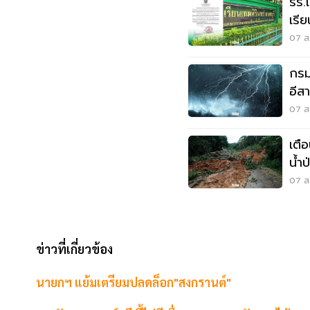
รร.
เรี
เหต
07 ส.
กรมอ
อีส
ระว
07 ส.
เตื
น้ำ
07 ส.
ข่าวที่เกี่ยวข้อง
นายกฯ แย้มเตรียมปลดล็อก"สงกรานต์"