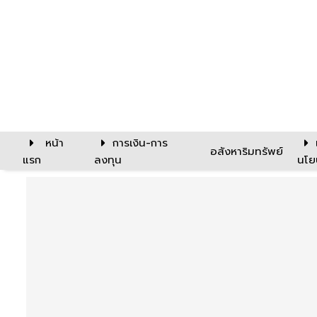
หน้า
การเงิน-การ
อสังหาริมทรัพย์
แรก
ลงทุน
นโย