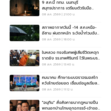
9 ส.ค.นี้ กทม. นนทบุรี
สมุทรปราการ เตรียมตัวรับมือ
'ไฟฟ้าดับ' หลายจุด
08 ส.ค. 2569 | 21:00 น.
สภาพอากาศวันนี้ -14 ส.ค.เหนือ-
อีสาน ฝนตกหนัก ระวังน้ำท่วมฉับ
พลัน น้ำป่าไหลหลาก
08 ส.ค. 2569 | 18:00 น.
ในหลวง ทรงรับศพผู้เสียชีวิตเหตุก
ราดยิง รร.เทพศิรินทร์ ไว้ในพระบรม
ราชานุเคราะห์
08 ส.ค. 2569 | 13:40 น.
คมนาคม ศึกษาระบบจราจรมอสโก
หวังไทยต่อยอด เชื่อมข้อมูลเรียล
ไทม์ แก้รถติด
08 ส.ค. 2569 | 11:12 น.
"อนุทิน" สั่งสังคายนากฎหมายปืน
พกนอกบ้านโทษอุกฉกรรจ์-เจ้าของ