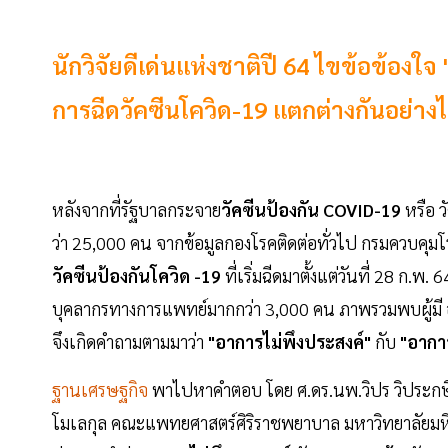
นักวิจัยดีเด่นแห่งชาติปี 64 ไขข้อข้อง
การฉีดวัคซีนโควิด-19 แตกต่างกันอย่างไร 
หลังจากที่รัฐบาลกระจาย
วัคซีนป้องกัน COVID-19
หรือ ว
ว่า 25,000 คน จากข้อมูลกองโรคติดต่อทั่วไป กรมควบคุมโร
วัคซีนป้องกันโควิด -19
ที่เริ่มฉีดมาตั้งแต่วันที่ 28 ก
บุคลากรทางการแพทย์มากกว่า 3,000 คน ภาพรวมพบผู้มี อา
จึงเกิดคำถามตามมาว่า
"อาการไม่พึงประสงค์"
กับ
"อากา
ฐานเศรษฐกิจ
พาไปหาคำตอบ โดย ศ.ดร.นพ.วิปร วิประกษิต
โมเลกุล คณะแพทยศาสตร์ศิริราชพยาบาล มหาวิทยาลัยมหิ