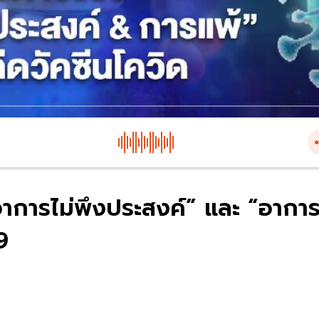
อาการไม่พึงประสงค์” และ “อากา
9