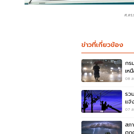
ศ.ดร.
ข่าวที่เกี่ยวข้อง
กรม
เหน
เมต
08 ส.
รวม
แจ้
สมุ
07 ส.
สภา
ตกต