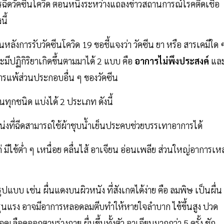
ฉีดวัคซีนโควิด ตอนหนึ่งระหว่างแถลงข่าวสถานการณ์โรคติดเชื้อ
นี้
ลังการรับวัคซีนโควิด 19 ขอชี้แจงว่า วัคซีน ยา หรือ สารเคมีใด 
 จะมีปฏิกิริยาเกิดขึ้นตามมาได้ 2 แบบ คือ
อาการไม่พึงประสงค์
แล
นการแพ้ส่วนประกอบอื่น ๆ ของวัคซีน
นทุกชนิด แบ่งได้ 2 ประเภท ดังนี้
น่งที่ฉีดสามารถใช้ผ้าชุบน้ำเย็นประคบช่วยบรรเทาอาการได้
่ มีไข้ต่ำ ๆ เหนื่อย คลื่นไส้ อาเจียน อ่อนเพลีย ส่วนใหญ่อาการเหล
รูปแบบ เช่น ผื่นแดงบนผิวหนัง ที่สังเกตได้ง่าย คือ ลมพิษ เป็นผื่น
ี่รุนแรง อาจมีอาการหลอดลมตีบทำให้หายใจลำบาก ไข้ขึ้นสูง ปวด
ุดเลือดออกตามร่างกาย ผื่นขึ้นทั้งตัว อาเจียนมากกว่า 5 ครั้ง ชัก