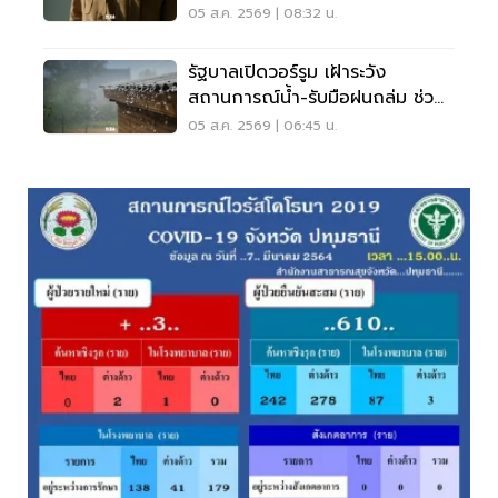
เดือน
05 ส.ค. 2569 | 08:32 น.
รัฐบาลเปิดวอร์รูม เฝ้าระวัง
สถานการณ์น้ำ-รับมือฝนถล่ม ช่วย
เหลือปชช. 24 ชม.
05 ส.ค. 2569 | 06:45 น.