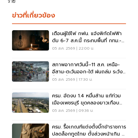
ราย
ข่าวที่เกี่ยวข้อง
เตือนผู้ใช้ไฟ กฟน. แจ้งพิกัดไฟฟ้า
ดับ 6-7 ส.ค.นี้ กระทบพื้นที่ กทม.-
นนทบุรี-สมุทรปราการ
05 ส.ค. 2569 | 22:00 น.
สภาพอากาศวันนี้–11 ส.ค. เหนือ-
อีสาน-ตะวันออก-ใต้ ฝนถล่ม ระวัง
น้ำป่า น้ำท่วมขัง
05 ส.ค. 2569 | 17:30 น.
ครม. อัดงบ 1.4 หมื่นล้าน แก้ท่วม
เมืองเพชรบุรี ขุดคลองยาวเกือบ
40 กม.
05 ส.ค. 2569 | 09:36 น.
ครม. รื้อเกณฑ์แต่งตั้งบิ๊กข้าราชการ
ปลดล็อกทูตไทย ตั้งล่วงหน้าเกิน 2